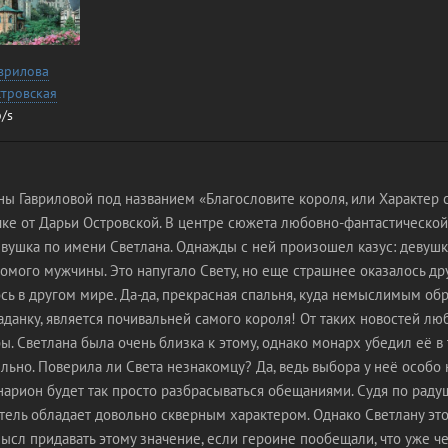
врилова
тровская
/s
ы Гавриловой под названием «Благословите короля, или Характер 
чке от Дарьи Островской. В центре сюжета любовно-фантастическо
евушка по имени Светлана. Однажды с ней произошел казус: девушк
омого мужчины. Это напугало Свету, но еще страшнее оказалось дру
сь в другом мире. Да-да, прекрасная спальня, куда немыслимым об
данку, является почивальней самого короля! От таких новостей лю
ы. Светлана была очень близка к этому, однако монарх убедил её в 
льно. Поверила ли Света незнакомцу? Да, ведь выбора у неё особо н
инарион будет так просто разбрасываться обещаниями. Судя по рад
тель обладает довольно скверным характером. Однако Светлану это
мысл придавать этому значение, если героине пообещали, что уже че