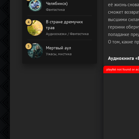
Челябинск)
её жизнь снова
Фантастика
сможет возврат
высшими силам
В стране дремучих
героини оберн
трав
Аудиосказки / Фантастика
попаданке пре
О том, какие п
Мертвый аул
Ужасы, мистика
Аудиокнига «Б
playlist not found or 