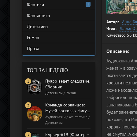
Фэнтези
Фантастика
Автор:
Анна Га
Детективы
Чтец:
Дарья Ос
Качество:
56 kb
Роман
Проза
Описание:
Аудиокнига Анн
женат!» в озву
ТОП ЗА НЕДЕЛЮ
оказывается д
Пуаро ведет следствие.
кровати незнак
Сборник
ложе находило
Детективы / Роман
забросило попа
запаниковала б
Команда сорванцов:
Музей восковых фигур.
будет замечате
Бал газовщиков
Аудиосказки / Фантастика /
похоже, что Р
Детективы
короля, повели
не смутил. А с
Курьер-619 (Юпитер –