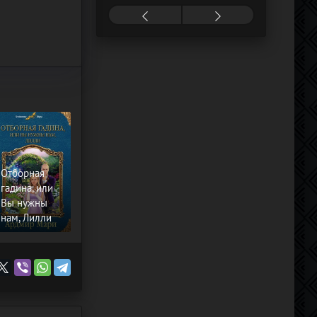
Отборная
гадина, или
Вы нужны
нам, Лилли