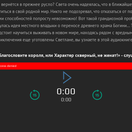
 вернётся в прежнее русло? Света очень надеялась, что в ближайш
иться в свой родной мир. Никто не подозревал, что отказаться от 
и способностей попросту невозможно! Вот такой грандиозной про
улась идея местного владыки о переносе древнего храма Богини… 
дстоит научиться выживать в новом мире, находясь рядом с вредны
риключения еще уготовлены Светлане, вы узнаете в этой аудиокниге
лагословите короля, или Характер скверный, не женат!» - сл
access denied
0:00
0:00