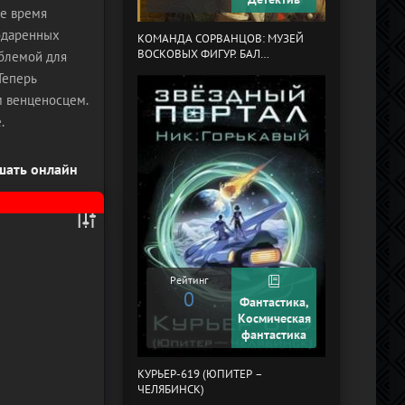
ее время
МЕРТВЫЙ АУЛ
подаренных
КОМАНДА СОРВАНЦОВ: МУЗЕЙ
ВОСКОВЫХ ФИГУР. БАЛ
блемой для
ГАЗОВЩИКОВ
Теперь
м венценосцем.
.
ушать онлайн
Рейтинг
0
Рейтинг
0
Фантастика,
Космическая
фантастика
ПОНЕДЕЛЬНИК
СУББОТУ
КУРЬЕР-619 (ЮПИТЕР –
ЧЕЛЯБИНСК)