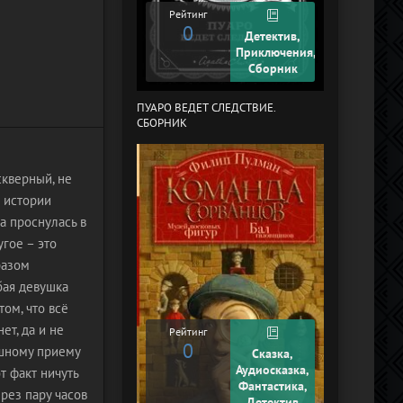
Рейтинг
Рейтинг
0
+1
Детектив,
Приключения,
Сборник
ПУАРО ВЕДЕТ СЛЕДСТВИЕ.
В СТРАНЕ ДРЕ
СБОРНИК
скверный, не
й истории
а проснулась в
гое – это
разом
бая девушка
том, что всё
ет, да и не
Рейтинг
0
Рейтинг
ушному приему
Сказка,
0
Аудиосказка,
т факт ничуть
Фантастика,
рез пару часов
Детектив