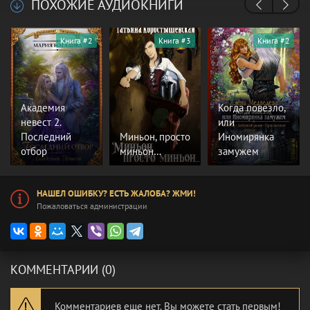
ПОХОЖИЕ АУДИОКНИГИ
Книга #2
Книга #3
Книга #2
Академия
Когда повезло,
невест 2.
или
Последний
Миньон, просто
Иномирянка
отбор
миньон…
замужем
НАШЕЛ ОШИБКУ? ЕСТЬ ЖАЛОБА? ЖМИ!
Пожаловаться администрации
КОММЕНТАРИИ (0)
Комментариев еще нет. Вы можете стать первым!