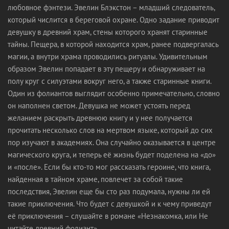
любовное фэнтези. Эвелин Блэкстон – младший следователь,
который числится в береговой охране. Одно задание приводит
девушку в древний храм, стены которого хранят старинные
тайны. Пещера, в которой находится храм, ранее подвергалась
магии, а внутри храма проводились ритуалы. Удивительным
образом Эвелин попадает в эту пещеру и обнаруживает на
полу круг с силуэтами вокруг него, а также старинные книги.
Один из фолиантов выглядит особенно примечательно, словно
он наполнен светом. Девушка не может устоять перед
желанием раскрыть древнюю книгу и у нее получается
прочитать несколько слов на мертвом языке, который до сих
пор изучают в академиях. Она случайно оказывается в центре
магического круга, и теперь её жизнь будет поделена на «до»
и «после». Если бы кто-то мог рассказать героине, что книга,
найденная в тайном храме, повлечет за собой такие
последствия, Эвелин еще бы сто раз подумала, нужны ли ей
такие приключения. Что будет с девушкой и к чему приведут
её приключения – слушайте в романе «Незнакомка, или Не
читайте древний фолиант».