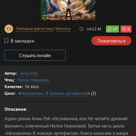
Любовная фантастика
/
Фэнтези
14:12:45
17
0
В закладки
Пожаловаться
Слушать онлайн
Автор:
Анна Рэй
Чтец:
Нелли Новикова
Качество:
56 kb/s
Цикл:
«
Незнакомки. В поисках артефактов
» (2)
Описание:
Аудио роман Анны Рэй «Незнакомка, или Не читайте древний
фолиант», озвученный Нелли Новиковой. Третья часть цикла
«Незнакомки. В поисках артефактов». Книга написана в жанре