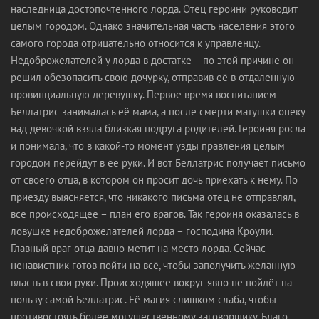
наследница достопочтенного лорда. Отец героини руководит
целым городом. Однако значительная часть населения этого
самого города отрицательно относится к управленцу.
Недоброжелателей у лорда в достатке – по этой причине он
решил обезопасить свою дочурку, отправив её в отдаленную
провинциальную деревушку. Первое время воспитанием
Беллатрис занималась её мама, а после смерти матушки опеку
над девочкой взяла близкая подруга родителей. Героиня росла
и понимала, что в какой-то момент узды правления целым
городом перейдут в её руки. И вот Беллатрис получает письмо
от своего отца, в котором он просит дочь приехать к нему. По
приезду выясняется, что никакого письма отец не отправлял,
всё происходящее – план его врагов. Так героиня оказалась в
ловушке недоброжелателей лорда – господина Кроули.
Главный враг отца давно метит на место лорда. Сейчас
ненавистник готов пойти на всё, чтобы заполучить желанную
власть в свои руки. Происходящее вокруг явно не пойдёт на
пользу самой Беллатрис. Её магия слишком слаба, чтобы
противостоять более могущественному заговорщику. Благо,