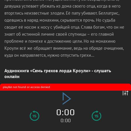
девушка успевает убежать из дома своего отца, когда в него
вторглись неизвестные злодеи. Её папу убивают. Беллатрис,
одевшись в наряд монахини, скрывается прочь. Но судьба
сводит её носом к носу с убийцей отца. Слава богам, что он не
знает об истинной личине своей спутницы – его главной
проблеме и помехе к достижению цели. Но на монахиню
Кроули всё же обращает внимание, ведь на обряде очищения,
куда он направляется, нужно отпустить грехи…
Аудиокнига «Семь грехов лорда Кроули» - слушать
онлайн
playlist not found or access denied
0:00
0:00