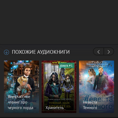
ПОХОЖИЕ АУДИОКНИГИ
Книга #1
Внеклассное
чтение про
Невеста
черного лорда
Хранитель
Тёмного