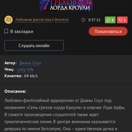
Любовная фантастика
/
Фэнтези
8:37:15
8
1
В закладки
Пожаловаться
Слушать онлайн
Автор:
Диана Соул
Чтец:
Lady Arfa
Качество:
64 kb/s
Описание:
Любовно-фэнтезийный аудиороман от Дианы Соул под
названием «Семь грехов лорда Кроули» в озвучке Лэди Арфы.
В сюжете произведения слушателей также ждёт
приключенческая линия. В центре внимания оказывается
девушка по имени Беллатрис. Она – единственная дочка и