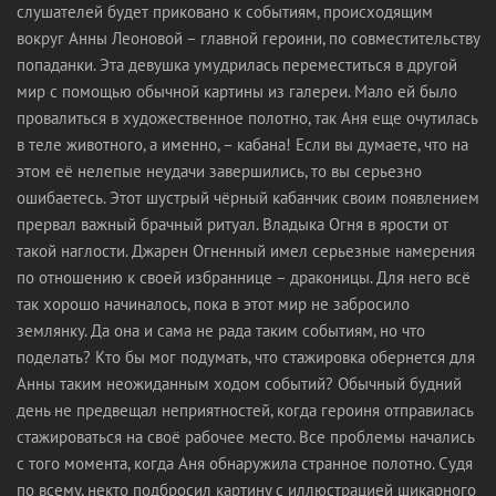
слушателей будет приковано к событиям, происходящим
вокруг Анны Леоновой – главной героини, по совместительству
попаданки. Эта девушка умудрилась переместиться в другой
мир с помощью обычной картины из галереи. Мало ей было
провалиться в художественное полотно, так Аня еще очутилась
в теле животного, а именно, – кабана! Если вы думаете, что на
этом её нелепые неудачи завершились, то вы серьезно
ошибаетесь. Этот шустрый чёрный кабанчик своим появлением
прервал важный брачный ритуал. Владыка Огня в ярости от
такой наглости. Джарен Огненный имел серьезные намерения
по отношению к своей избраннице – драконицы. Для него всё
так хорошо начиналось, пока в этот мир не забросило
землянку. Да она и сама не рада таким событиям, но что
поделать? Кто бы мог подумать, что стажировка обернется для
Анны таким неожиданным ходом событий? Обычный будний
день не предвещал неприятностей, когда героиня отправилась
стажироваться на своё рабочее место. Все проблемы начались
с того момента, когда Аня обнаружила странное полотно. Судя
по всему, некто подбросил картину с иллюстрацией шикарного