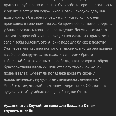
дракона в рубиновых оттенках. Суть работы героини сводилась
к оценке мастерства художников. С этой находкой девушка
долго ломала бы себе голову, не случись того, что с ней
произошло в конечном итоге… Во время обеденного перерыва
у Анны случилось таинственное видение. Девушка сочла, что
это могло произойти из-за присутствия картины с драконом в
зале. Чтобы выяснить это, Анечка подошла ближе к полотну.
Уже через миг картина поглотила героиню, а когда она пришла
в себя, то обнаружила, что находится в теле чёрного
кабанчика! Стать животным – полбеды, а вот разорвать обряд
бракосочетания Владыки Огня, став его случайной женой –
полный залёт! Сумеет ли попаданка доказать своему
новоиспеченному мужу, что не специально сделала это?
Узнайте о том, что ждёт землянку в мире магии. Об этом – в
аудиокниге «Случайная жена для Владыки Огня».
Аудиокнига «Случайная жена для Владыки Огня» -
слушать онлайн