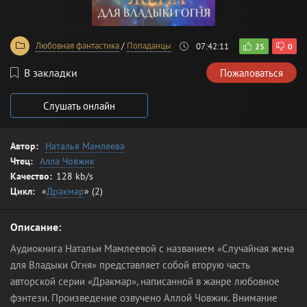
Любовная фантастика
/
Попаданцы
07:42:11
25
0
В закладки
Пожаловаться
Слушать онлайн
Автор:
Наталья Мамлеева
Чтец:
Алла Човжик
Качество:
128 kb/s
Цикл:
«
Дракмар
» (2)
Описание:
Аудиокнига Натальи Мамлеевой с названием «Случайная жена
для Владыки Огня» представляет собой вторую часть
авторской серии «Дракмар», написанной в жанре любовное
фэнтези. Произведение озвучено Аллой Човжик. Внимание