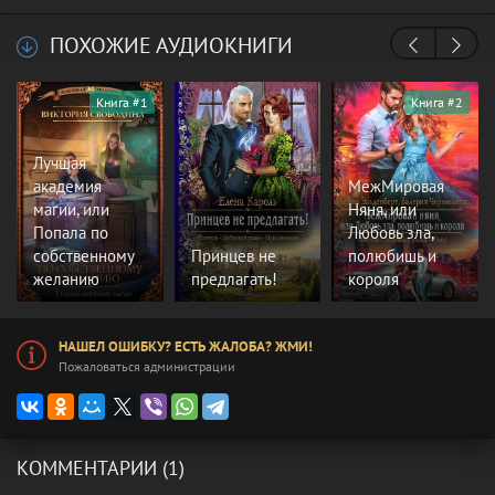
ПОХОЖИЕ АУДИОКНИГИ
Книга #1
Книга #2
Лучшая
академия
МежМировая
магии, или
Няня, или
Попала по
Любовь зла,
собственному
Принцев не
полюбишь и
желанию
предлагать!
короля
НАШЕЛ ОШИБКУ? ЕСТЬ ЖАЛОБА? ЖМИ!
Пожаловаться администрации
КОММЕНТАРИИ (1)