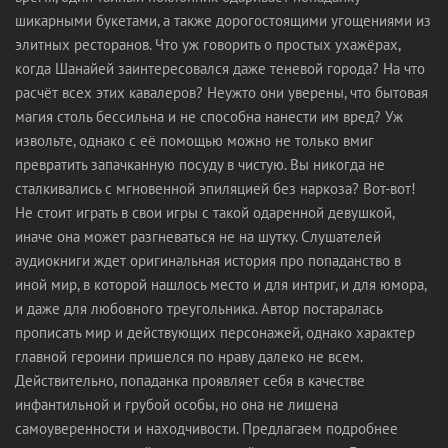
шикарными букетами, а также дорогостоящими угощениями из
элитных ресторанов. Что уж говорить о простых ухажёрах,
когда Шанайей заинтересовался даже теневой города? На что
расчёт всех этих кавалеров? Неужто они уверены, что бытовая
магия столь бессильна и не способна нанести им вред? Уж
извольте, однако с её помощью можно не только вмиг
превратить запачканную посуду в чистую. Вы никогда не
сталкивались с мгновенной эпиляцией без наркоза? Вот-вот!
Не стоит играть в свои игры с такой одаренной девушкой,
иначе она может разгневаться не на шутку. Слушателей
аудиокниги ждет оригинальная история про попаданство в
иной мир, в которой нашлось место и для интриг, и для юмора,
и даже для любовного треугольника. Автор постаралась
прописать мир и действующих персонажей, однако характер
главной героини пришелся по нраву далеко не всем.
Действительно, попаданка проявляет себя в качестве
инфантильной и грубой особы, но она не лишена
самоуверенности и находчивости. Предлагаем подробнее