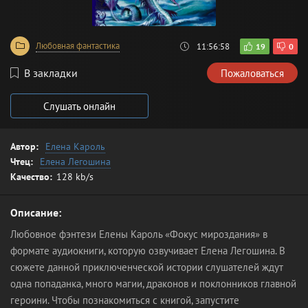
Любовная фантастика
11:56:58
19
0
В закладки
Пожаловаться
Слушать онлайн
Автор:
Елена Кароль
Чтец:
Елена Легошина
Качество:
128 kb/s
Описание:
Любовное фэнтези Елены Кароль «Фокус мироздания» в
формате аудиокниги, которую озвучивает Елена Легошина. В
сюжете данной приключенческой истории слушателей ждут
одна попаданка, много магии, драконов и поклонников главной
героини. Чтобы познакомиться с книгой, запустите