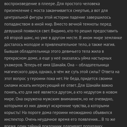
воспроизведение в плеере. Для простого человека
приземление с моста заканчивается смертью, а вот для
центральной фигуры этой истории падение завершилось
попаданством в иной мир. Вместо вечной темноты перед
девушкой появился свет. Видимо, кто-то решил предоставить
ей второй шанс, но уже в другом месте. В ином мире землянке
досталось молодое и привлекательное тело, а также магия.
Бывшая обладательница этого девичьего тела жила в
прекрасном доме, а еще у неё оказалась уйма настырных
ухажеров. Теперь её имя Шанайя. Она – обладательница
магического дара, однако, в чём же суть этой силы? Ответа на
этот вопрос у героини пока нет. Не беда, придется своими
силами искать интересующий её ответ. Для Шанайи важно
понять, кто для неё является другом, а кто недругом в новом
мире. Она окружена мужским вниманием, но не очевидно,
которыми из них движут искренние чувства, а которыми
корысть! На пороге дома героини неожиданно объявился
инспектор. Очень неудачное время его появления… В то же
время, один тайный поклонник одаривает попаданку