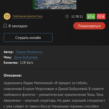
Любовная фантастика
11:38:11
6
0
В закладки
Пожаловаться
Слушать онлайн
Автор:
Лидия Миленина
Чтец:
Дина Бобылёва
Качество:
128 kb/s
Описание:
Аудиокнига Лидии Милениной «Я пришел за тобой»,
озвученная Егором Морозовым и Диной Бобылёвой. В сюжете
любовного фэнтези – романтические приключения Тины. Тина
Аверченко – опытный секретарь. Но даже хороший специалист
с ума сойдет от такого босса! Начальник героини способен