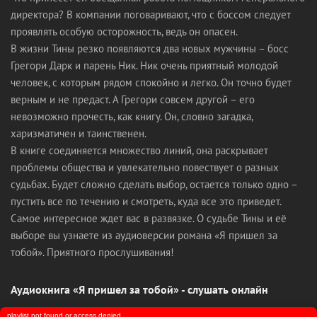
директора? В компании поговаривают, что с боссом следует
проявлять особую осторожность, ведь он опасен.
В жизни Тины резко появляются два новых мужчины – босс
Грегори Дарк и парень Ник. Ник очень приятный молодой
человек, с которым рядом спокойно и легко. Он точно будет
верным и не предаст. А Грегори совсем другой – его
невозможно прочесть, как книгу. Он, словно загадка,
харизматичен и таинственен.
В книге соединяется множество линий, она раскрывает
проблемы общества и увлекательно повествует о разных
судьбах. Будет сложно сделать выбор, остается только одно –
пустить все по течению и смотреть, куда все это приведет.
Самое интересное ждет вас в развязке. О судьбе Тины и её
выборе вы узнаете из аудиоверсии романа «Я пришел за
тобой». Приятного прослушивания!
Аудиокнига «Я пришел за тобой» - слушать онлайн
playlist not found or access denied