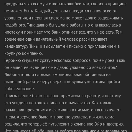
придраться ко всему и откопать ошибки там, где их в принципе
не может быть. Каждый день она находится на волоске от
увольнения, и нервная система не может долго выдерживать
подобного. Тина давно бы ушла с работы, но она ввязалась в
ипотеку и понимает, что банк отнимет все, что у нее есть. Тем
временем один влиятельный человек рассматривает
кандидатуру Тины и высылает ей письмо с приглашением в
крупную компанию.
Героиню смущает сразу несколько вопросов: почему она и как
он нашел её, если резюме давно удалено со всех сайтов?
Любопытство и сложная эмоциональная обстановка на
нынешней работе берут верх, и девушка уже готова пройти
собеседование.
Приглашение было выслано прямиком на работу, и поэтому
его увидела не только Тина, но и начальство. Как только
начальник прочел имя и фамилию в письме, он вспыхнул от
гнева. Аверченко была мгновенно уволена, и жизнь сама
решила, что теперь её путь лежит в компанию Эйр индастриз.
Что принесет ей обещанная работа помощником генерального