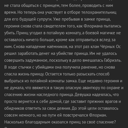
не стала общаться с принцем, тем более, проводить с ним
время. Но теперь она участвует в отборе телохранительниц
для его будущей супруги. Уже пребывая в замке принца,
героиня снова стала свидетелем того, как Флориана пытались
убить. Принц угодил в потайную комнату, а боевой магичке не
оставалось ничего больше, кроме как отправиться вслед за
ним. Снова нападение наёмников, на этот раз клан Чёрных Ос
решил заработать денег на убийстве принца. Им не удалось
совершить задуманное, поскольку в дело вмешалась Габриэль.
В ходе стычки с убийцами она получила ранение, но снова
спасла жизнь принцу. Остается только разыскать способ
выбраться из потайной комнаты замка. Еще недавно героиня и
не думала, что ввяжется в такую опасную авантюру по охране и
спасению жизни наследного принца. Девушка надеялась, что
просто вернется к себе домой, где заставит прежних врагов и
обидчиков ответить за свои деяния. До этой цели оставалось
совсем немного, но на пути ей повстречался Флориан.
Насколько благодарным оказался принц за своё спасение?