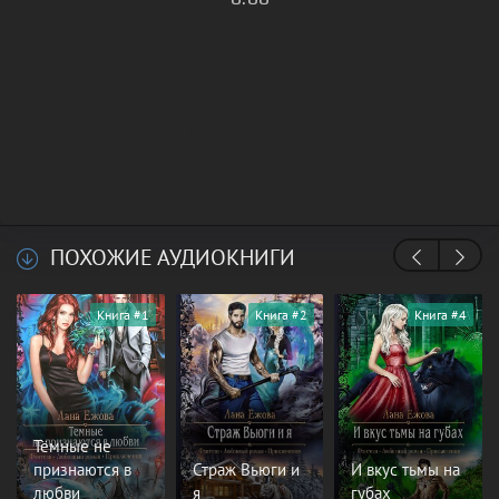
ПОХОЖИЕ АУДИОКНИГИ
Книга #1
Книга #2
Книга #4
Тёмные не
признаются в
Страж Вьюги и
И вкус тьмы на
любви
я
губах