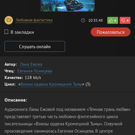
Любовная фантастика
10:35:48
6
4
В закладки
Пожаловаться
Слушать онлайн
Автор:
Лана Ежова
Чтец:
Евгения Осинцева
Качество:
128 kb/s
Цикл:
«
Воины ордена Кромешной Тьмы
» (3)
Описание:
Аудиокнига Ланы Ежовой под названием «Тёмная грань любви»
представляет третью часть любовно-фэнтезийного цикла
писательницы «Воины ордена Кромешной Тьмы». Озвучкой
произведения занималась Евгения Осинцева. В центре