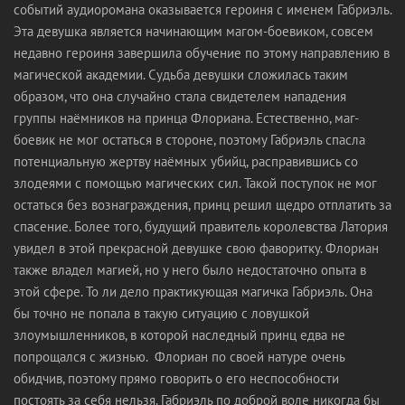
событий аудиоромана оказывается героиня с именем Габриэль.
Эта девушка является начинающим магом-боевиком, совсем
недавно героиня завершила обучение по этому направлению в
магической академии. Судьба девушки сложилась таким
образом, что она случайно стала свидетелем нападения
группы наёмников на принца Флориана. Естественно, маг-
боевик не мог остаться в стороне, поэтому Габриэль спасла
потенциальную жертву наёмных убийц, расправившись со
злодеями с помощью магических сил. Такой поступок не мог
остаться без вознаграждения, принц решил щедро отплатить за
спасение. Более того, будущий правитель королевства Латория
увидел в этой прекрасной девушке свою фаворитку. Флориан
также владел магией, но у него было недостаточно опыта в
этой сфере. То ли дело практикующая магичка Габриэль. Она
бы точно не попала в такую ситуацию с ловушкой
злоумышленников, в которой наследный принц едва не
попрощался с жизнью. Флориан по своей натуре очень
обидчив, поэтому прямо говорить о его неспособности
постоять за себя нельзя. Габриэль по доброй воле никогда бы