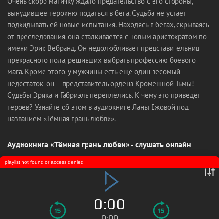
Очень скоро магичку ждало предательство с его стороны,
вынудившее героиню податься в бега. Судьба не устает
подкидывать ей новые испытания. Находясь в бегах, скрываясь
от преследования, она сталкивается с новым аристократом по
имени Эрик Вебранд. Он недолюбливает представительниц
прекрасного пола, решивших выбрать профессию боевого
мага. Кроме этого, у мужчины есть еще один весомый
недостаток: он – представитель ордена Кромешной Тьмы!
Судьбы Эрика и Габриэль переплелись. К чему это приведет
героев? Узнайте об этом в аудиокниге Ланы Ежовой под
названием «Тёмная грань любви».
Аудиокнига «Тёмная грань любви» - слушать онлайн
playlist not found or access denied
0:00
0:00