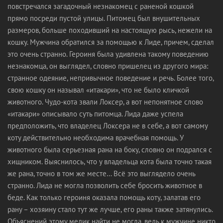
повстречался загадочный незнакомец с раненой кошкой
прямо посреди пустой улицы. Питомец был внушительных
размеров, больше походивший на настоящую рысь, нежели на
кошку. Мужчина обратился за помощью к Лиде, причем, сделал
это очень странно. Героиня была удивлена такому поведению
незнакомца, он выглядел, словно пришелец из другого мира:
странное одеяние, непривычное поведение и речь. Более того,
свою кошку он называл «итакари», что не было кличкой
животного. Чудо-кота звали Локсер, а вот непонятное слово
«итакари» описывало суть питомца. Лида даже успела
предположить, что владелец Локсера не в себе, а вот самому
коту действительно необходима врачебная помощь. У
животного была серьезная рана на боку, словно он подрался с
хищником. Выяснилось, что у владельца кота была точно такая
же рана, точно в том же месте… Всё это выглядело очень
странно. Лида не могла позволить себе бросить животное в
беде. Как только героиня оказала помощь коту, залатав его
рану – хозяину стало тут же лучше, его раны также затянулись.
Объяснений этому медик найти не могла, ведь к мужчине никто