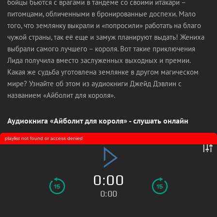
бойцы бьются с врагами в тандеме со своими итакари –
питомцами, обличенными в бронированные доспехи. Мало
того, что землянку выкрали и «попросили» работать на благо
чужой страны, так её еще и замуж планируют выдать! Жениха
выбрали самого лучшего – короля. Вот такие приключения
Лида получила вместо заслуженных выходных и премии.
Какая же судьба уготовлена землянке в другом магическом
мире? Узнайте об этом из аудиокниги Джейд Дэвлин с
названием «Айболит для короля».
Аудиокнига «Айболит для короля» - слушать онлайн
playlist not found or access denied
0:00
0:00