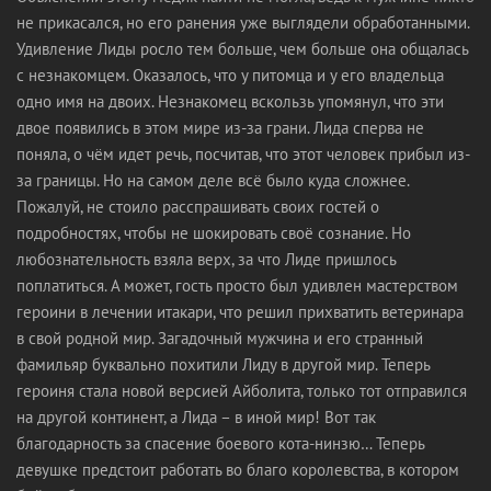
не прикасался, но его ранения уже выглядели обработанными.
Удивление Лиды росло тем больше, чем больше она общалась
с незнакомцем. Оказалось, что у питомца и у его владельца
одно имя на двоих. Незнакомец вскользь упомянул, что эти
двое появились в этом мире из-за грани. Лида сперва не
поняла, о чём идет речь, посчитав, что этот человек прибыл из-
за границы. Но на самом деле всё было куда сложнее.
Пожалуй, не стоило расспрашивать своих гостей о
подробностях, чтобы не шокировать своё сознание. Но
любознательность взяла верх, за что Лиде пришлось
поплатиться. А может, гость просто был удивлен мастерством
героини в лечении итакари, что решил прихватить ветеринара
в свой родной мир. Загадочный мужчина и его странный
фамильяр буквально похитили Лиду в другой мир. Теперь
героиня стала новой версией Айболита, только тот отправился
на другой континент, а Лида – в иной мир! Вот так
благодарность за спасение боевого кота-нинзю… Теперь
девушке предстоит работать во благо королевства, в котором