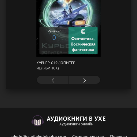
Рейтинг
0
Фантастика,
Космическая
фантастика
КУРЬЕР-619 (ЮПИТЕР –
ЧЕЛЯБИНСК)
АУДИОКНИГИ В УХЕ
Аудиокниги онлайн
admin@audioknigivuhe.com
Сотрудничество
Правила