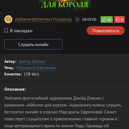
Любовная фантастика
/
Попаданцы
09:09:00
18
0
В закладки
Пожаловаться
Слушать онлайн
Автор:
Джейд Дэвлин
Чтец:
Маргарита Ефремова
Качество:
128 kb/s
Описание:
Любовно-фэнтезийный аудиороман Джейд Дэвлин с
названием «Айболит для короля». Аудиокнигу можно слушать
бесплатно онлайн в озвучке Маргариты Ефремовой. Сюжет
повествует слушателям о приключениях главной героини в
лице ветеринарного врача по имени Лида. Однажды ей