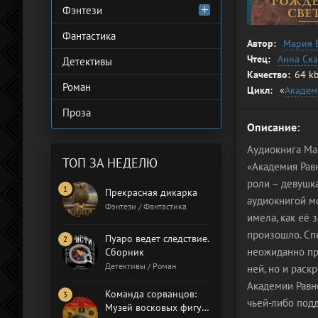
Фэнтези
Фантастика
Автор:
Мария 
Чтец:
Анна Ска
Детективы
Качество:
64 kb
Роман
Цикл:
«
Академ
Проза
Описание:
Аудиокнига Мар
ТОП ЗА НЕДЕЛЮ
«Академия Рав
роли – девушка
Прекрасная дикарка
аудиокнигой м
Фэнтези / Фантастика
имела, как её 
произошло. Спе
Пуаро ведет следствие.
неожиданно про
Сборник
Детективы / Роман
ней, но и раск
Академии Равно
Команда сорванцов:
чьей-либо подд
Музей восковых фигур.