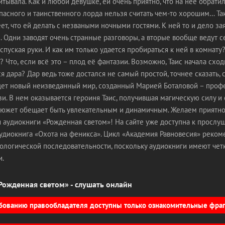
итывала. Как и любой девушке, ей очень приятно, что на неё обрати
пасного и таинственного лорда нельзя считать чем-то хорошим… Та
ет, что ей делать с незваными ночными гостями. К ней то и дело за
е. Одни заводят очень странные разговоры, а вторые вообще ведут с
спуская руки. И как им только удается пробираться к ней в комнату?
? Что, если всё это – плод её фантазии. Возможно, Таис начала сход
 дара? Дар ведь тоже достался не самый простой, точнее сказать, 
ет новый неизведанный мир, созданный Марией Боталовой – про
и. В нем оказывается героиня Таис, получившая магическую силу и 
Сюжет обещает быть увлекательным и динамичным. Желаем приятн
 аудиокниги «Рожденная светом»! На сайте уже доступна к прослу
 аудиокнига «Охота на феникса». Цикл «Академия Равновесия» реко
ологической последовательности, поскольку аудиокниги имеют чет
и.
Рожденная светом» - слушать онлайн
бованию правообладателя доступны только ознакомительные фра