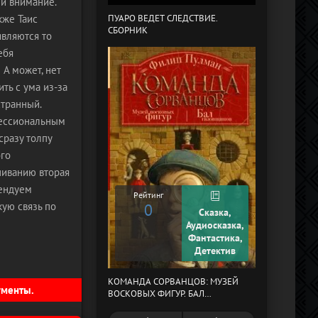
ли внимание.
кже Таис
ПУАРО ВЕДЕТ СЛЕДСТВИЕ.
СБОРНИК
В СТРАНЕ ДРЕ
являются то
ебя
 А может, нет
ить с ума из-за
странный.
фессиональным
сразу толпу
ого
шиванию вторая
мендуем
Рейтинг
кую связь по
0
Сказка,
Рейтинг
Аудиосказка,
0
Фантастика,
Детектив
КОМАНДА СОРВАНЦОВ: МУЗЕЙ
МЕРТВЫЙ АУЛ
гменты.
ВОСКОВЫХ ФИГУР. БАЛ
ГАЗОВЩИКОВ