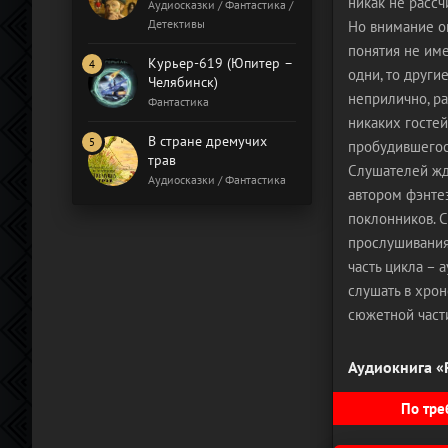
никак не рассч
Бал газовщиков
Аудиосказки / Фантастика /
Детективы
Но внимание о
понятия не име
Курьер-619 (Юпитер –
одни, то други
Челябинск)
неприлично, ра
Фантастика
никаких гостей
В стране дремучих
пробудившегося
трав
Слушателей жд
Аудиосказки / Фантастика
автором фэнтез
поклонников. 
прослушивания
часть цикла –
слушать в хрон
сюжетной част
Аудиокнига «
По тре