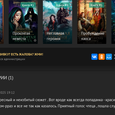
Книга #1
Книга #1
Книга #1
Проклятая
Неглавная
Пробуждение
невеста
героиня
хаоса
ИБКУ? ЕСТЬ ЖАЛОБА? ЖМИ!
ся администрации
ИИ (1)
2025 19:12
есный и неизбитый сюжет . Вот вроде как всегда попаданка - крас
ом-рраз и все не так как казалось. Приятный голос чтеца , пошла сл