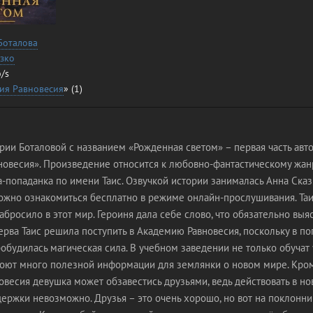
Боталова
зко
/s
ия Равновесия
» (1)
ии Боталовой с названием «Рожденная светом» – первая часть авт
новесия». Произведение относится к любовно-фантастическому жанр
-попаданка по имени Таис. Озвучкой истории занималась Анна Сказк
ожно ознакомиться бесплатно в режиме онлайн-прослушивания. Таи
забросило в этот мир. Героиня дала себе слово, что обязательно выяс
рва Таис решила поступить в Академию Равновесия, поскольку в п
будилась магическая сила. В учебном заведении не только обучат 
роют много полезной информации для землянки о новом мире. Кром
весия девушка может обзавестись друзьями, ведь действовать в н
ержки невозможно. Друзья – это очень хорошо, но вот на поклонни