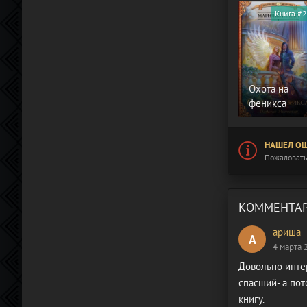
Книга #2
Охота на
феникса
НАШЕЛ ОШ
Пожаловать
КОММЕНТАР
ариша
А
4 марта 
Довольно интер
спасший- а пот
книгу.