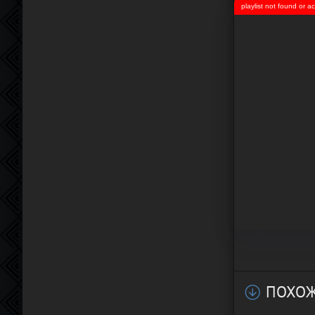
playlist not found or 
ПОХОЖ