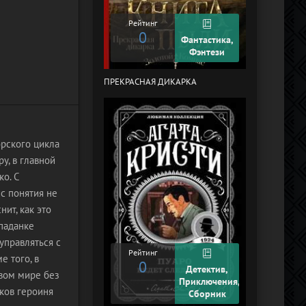
Рейтинг
0
Рейтинг
0
Фантастика,
Фэнтези
ПРЕКРАСНАЯ ДИКАРКА
КУРЬЕР-619 (
ЧЕЛЯБИНСК)
орского цикла
у, в главной
о. С
с понятия не
нит, как это
опаданке
управляться с
Рейтинг
е того, в
0
Рейтинг
Детектив,
овом мире без
+2
Приключения,
ков героиня
Сборник