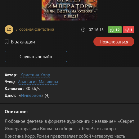
Любовная фантастика
07:16:18
12
1
В закладки
Пожаловаться
Слушать онлайн
Автор:
Кристина Корр
Чтец:
Анастасия Маликова
Качество:
80 kb/s
Цикл:
«
Империон
» (4)
Описание:
Любовное фэнтези в формате аудиокниги с названием «Секрет
Императора, или Вдова на отборе – к беде!» от автора
Кристина Корр. Роман представляет собой четвертую часть