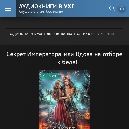
АУДИОКНИГИ В УХЕ
Слушать онлайн бесплатно
АУДИОКНИГИ В УХЕ
»
ЛЮБОВНАЯ ФАНТАСТИКА
» СЕКРЕТ ИМПЕРАТОРА, ИЛИ ВДОВА НА ОТБОРЕ – К БЕДЕ!
Секрет Императора, или Вдова на отборе
– к беде!
Книга #4