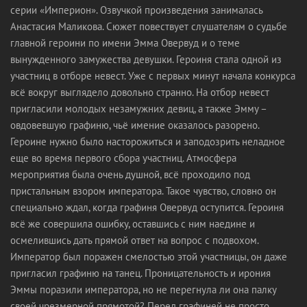
серии «Империон». Озвучкой произведения занималась
Анастасия Маликова. Сюжет повествует слушателям о судьбе
главной героини по имени Эмма Овервуд и о теме
вынужденного замужества девушки. Героиня стала одной из
участниц в отборе невест. Уже с первых минут начала конкурса
всё вокруг выглядело довольно странно. На отбор невест
пригласили молодых незамужних девиц, а также Эмму –
овдовевшую графиню, чьё имение оказалось разорено.
Героине нужно было насторожиться и заподозрить неладное
еще во время первого сбора участниц. Атмосфера
мероприятия была очень душной, всё проходило под
пристальным взором императора. Такое чувство, словно он
специально ждал, когда графиня Овервуд оступится. Героиня
всё же совершила ошибку, оставшись с ним наедине и
осмелившись дать прямой ответ на вопрос с подвохом.
Император был поражен смелостью этой участницы, он даже
пригласил графиню на танец. Проницательность и ирония
Эммы поразили императора, но не перегнула ли она палку
своей чрезмерной прямотой? Перед графиней не просто