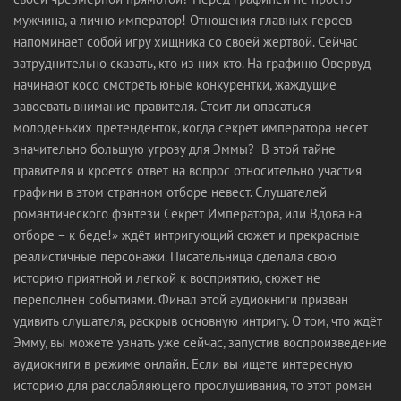
мужчина, а лично император! Отношения главных героев
напоминает собой игру хищника со своей жертвой. Сейчас
затруднительно сказать, кто из них кто. На графиню Овервуд
начинают косо смотреть юные конкурентки, жаждущие
завоевать внимание правителя. Стоит ли опасаться
молоденьких претенденток, когда секрет императора несет
значительно большую угрозу для Эммы? В этой тайне
правителя и кроется ответ на вопрос относительно участия
графини в этом странном отборе невест. Слушателей
романтического фэнтези Секрет Императора, или Вдова на
отборе – к беде!» ждёт интригующий сюжет и прекрасные
реалистичные персонажи. Писательница сделала свою
историю приятной и легкой к восприятию, сюжет не
переполнен событиями. Финал этой аудиокниги призван
удивить слушателя, раскрыв основную интригу. О том, что ждёт
Эмму, вы можете узнать уже сейчас, запустив воспроизведение
аудиокниги в режиме онлайн. Если вы ищете интересную
историю для расслабляющего прослушивания, то этот роман