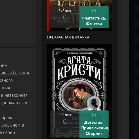
Рейтинг
0
Рейтинг
0
Фантастика,
Фэнтези
ПРЕКРАСНАЯ ДИКАРКА
КУРЬЕР-619 (
ЧЕЛЯБИНСК)
нием
малась Евгения
овного
мания
её незаконная
ь держаться в
Рейтинг
ы брала
0
Рейтинг
Детектив,
знал, чем в
+2
Приключения,
в своей
Сборник