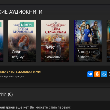
ИЕ АУДИОКНИГИ
Книга #1
Приручи,
Лови
если
Бывших не
ведьму!
сможешь!
бывает
ИБКУ? ЕСТЬ ЖАЛОБА? ЖМИ!
ся администрации
ИИ (0)
ентариев еще нет. Вы можете стать первым!