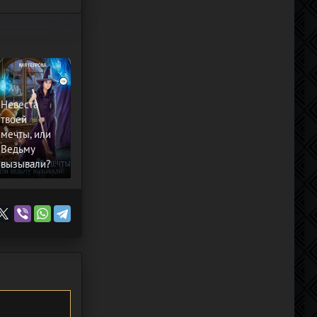
Невеста
твоей
мечты, или
Ведьму
вызывали?