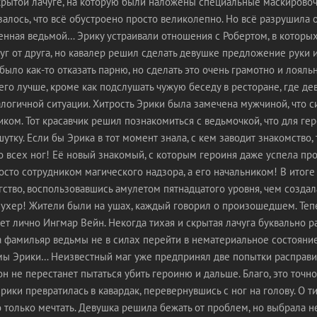
 скрытой лачуге, на которую были наложены специальные маскирово
залось, что всё обустроено просто великолепно. Но всё разрушила 
енная ведьмой… Эрику устраивали отношения с Робертом, в которых
уг от друга, но кавалер решил сделать девушке предложение руки и
ыло как-то отказать парню, но сделать это очень грамотно и лояльн
го лучше, кроме как подслушать чужую беседу в ресторане, где де
алогичной ситуации. Хитрость Эрики была замечена мужчиной, что с
ком. Тот красавчик решил познакомиться с ведьмочкой, что для гер
утку. Если бы Эрика в тот момент знала, с кем заводит знакомство,
о всех ног! Её новый знакомый, с которым героиня даже успела про
осто сотрудником магического надзора, а его начальником! В итоге
гство, воспользовавшись амулетом пятнадцатого уровня, чем создал
ухер! Жители были на ушах, каждый говорил о произошедшем. Теп
ет лично Ингмар Вейн. Некогда тихая и скрытая лачуга буквально р
а фамильяр ведьмы не в силах перейти в нематериальное состояние
мы Эрики… Неизвестный маг уже предпринял две попытки расправи
он не перестанет пытаться убить героиню и дальше. Благо, это точно
рики превратилась в кавардак, перевернувшись с ног на голову. О 
только мечтать. Девушка решила бежать от проблем, но выбрала н