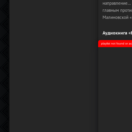
направление… О
главным проти
Малиновской «
Аудиокнига «
playlist not found or 