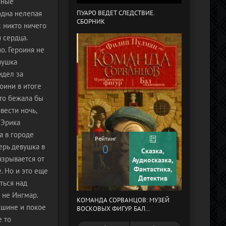
чные
одна нелепая
ПУАРО ВЕДЕТ СЛЕДСТВИЕ.
СБОРНИК
В СТРАНЕ ДРЕ
 никто ничего
 сердца.
о. Героиня не
вушка
идел за
оини в итоге
 то бежала бы
вести ночь,
 Эрика
а в городе
Рейтинг
ерь девушка в
0
Сказка,
Рейтинг
азрывается от
Аудиосказка,
0
Фантастика,
. Но и это еще
Детектив
ться над
 не Ингмар.
КОМАНДА СОРВАНЦОВ: МУЗЕЙ
МЕРТВЫЙ АУЛ
тишине и покое
ВОСКОВЫХ ФИГУР. БАЛ
ГАЗОВЩИКОВ
е то