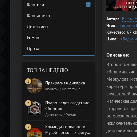
Фэнтези
Фантастика
Автор:
Елена 
Чтец:
Евгения
Детективы
Качество:
67 kb
Роман
Цикл:
«
Ведьми
Проза
Описание:
Второй том лю
ТОП ЗА НЕДЕЛЮ
«Ведьминские и
Меркулова. Ис
Прекрасная дикарка
характера, про
Фэнтези / Фантастика
слушателей ока
магическая дея
Пуаро ведет следствие.
стороне от пре
Сборник
Детективы / Роман
осторожностью,
исключительно
Команда сорванцов:
действительнос
Музей восковых фигур.