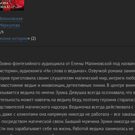
Малиновская
 Меркулова
/s
нские истории
» (2)
бовно-фэнтезийного аудиоцикла от Елены Малиновской под назва
стории», аудиокнига «Ни слова о ведьмах». Озвучкой романа зани
тория приготовила своим слушателям магический мир, интриги люб
тивостояние ведьм и инквизиции, детективные линии. В центре вни
зывается ведьма по имени Эрика. Девушка всегда осознавала, что 
тельность может навлечь на ведьму беду, поэтому героиня старалас
дставителей магического надзора. Ведьмочка всегда действовала с
 даже с клиентами она напрямую никогда не работала – все заказ
 посредством магической связи. Бывший мужчина Эрики никогда не 
ти она зарабатывает себе на жизнь. Работой ведьма занималась не 