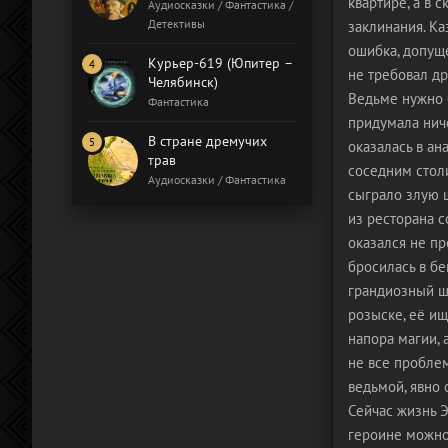
квартире, а в
Бал газовщиков
Аудиосказки / Фантастика /
Детективы
заклинания. Ка
ошибка, допущ
Курьер-619 (Юпитер –
не требовал др
Челябинск)
Ведьме нужно б
Фантастика
придумала ниче
В стране дремучих
оказалась в ан
трав
соседним столи
Аудиосказки / Фантастика
сыграло злую ш
из ресторана с
оказался не пр
бросилась в бе
грандиозный ш
розыске, её ищ
напора магии, 
не все пробле
ведьмой, явно 
Сейчас жизнь Э
героине можно 