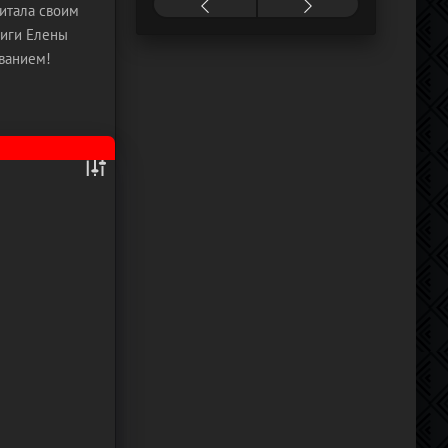
читала своим
ниги Елены
ванием!