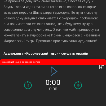
не прибыл за девушкой самостоятельно, а послал слугу. У
Аруны голова идёт кругом от того числа вопросов, которые
вызывает персона Шиятсахира Вэркмарна. По пути к своему
новому дому девушка сталкивается с очередной проблемой:
она понимает, что её тянет отнюдь не к будущему мужу, а
совершенно другому человеку. О том, что ждёт принцессу, вы
можете узнать в аудиоромане Ирины Смирновой с названием
«Королевский тигр». Приятного прослушивания аудиокниги!
Аудиокнига «Королевский тигр» - слушать онлайн
playlist not found or access denied
0:00
0:00