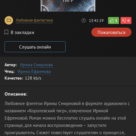
Любовная фантастика
13:41:19
3
0
В закладки
Пожаловаться
Слушать онлайн
Автор:
Ирина Смирнова
Чтец:
Ирина Ефремова
Качество:
128 kb/s
Описание:
Любовное фэнтези Ирины Смирновой в формате аудиокниги с
названием «Королевский тигр», озвученное Ириной
Ефремовой. Роман можно бесплатно слушать онлайн на этой
странице, для начала воспроизведения – запустите
проигрыватель. Сюжет повествует слушателям о принцессе,