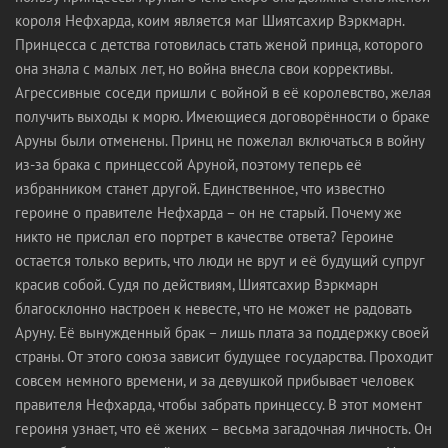
короля Нефхарда, коим является маг Шиятсахир Вэркмарн.
Принцесса с детства готовилась стать женой принца, которого
она знала с малых лет, но война внесла свои коррективы.
Агрессивные соседи пришли с войной в её королевство, желая
получить выходы к морю. Имеющиеся договорённости о браке
Аруны были отменены. Принц не пожелал включаться в войну
из-за брака с принцессой Аруной, поэтому теперь её
избранником станет другой. Единственное, что известно
героине о правителе Нефхарда – он не старый. Почему же
никто не прислал его портрет в качестве ответа? Героине
остается только верить, что люди не врут и её будущий супруг
красив собой. Судя по действиям, Шиятсахир Вэркмарн
благосклонно настроен к невесте, что не может не радовать
Аруну. Её вынужденный брак – лишь плата за поддержку своей
страны. От этого союза зависит будущее государства. Проходит
совсем немного времени, и за девушкой прибывает человек
правителя Нефхарда, чтобы забрать принцессу. В этот момент
героиня узнает, что её жених – весьма загадочная личность. Он