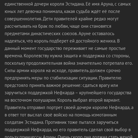
единственной дочери короля Эстидана. Её имя Аруна, с самых
юных лет девочка понимала, какая судьба ждёт её после
совершеннолетия. Дети правителей крайне редко могут
рассчитывать на брак по любви, чаще они становятся
предметами династических союзов. Аруне оставалось
надеяться, что король подберет ей достойного жениха. В
данный момент государство переживает не самые простые
времена. Королевству нужна защита и поддержка со стороны,
поскольку продолжительная война значительно потрепала его.
Силы армии короля на исходе, правитель должен срочно
предпринять меры по стабилизации ситуации. Правителю
предстояло принять важное решение: сдаться врагу или
заручиться поддержкой Нефхарда – крупнейшего государства
на восточном полушарии. Король выбрал второй вариант.
Правитель отправил портрет своей дочери королю Нефхарда, а
в ответ тот выслал своё войско на помощь измотанным
солдатам Эстидана. Противник тоже пытался заручиться
поддержкой Нефхарда, но его правитель сделал свой выбор в
пользу принцессы Аруны. Очень скоро она должна стать женой