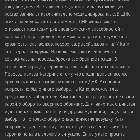
как у неё дома. Все ключевые должности на руководящих
постах занимают исключительно модифицированные. В ДНК
этих людей добавляются элементы ДНК животных, что
открывает носителям ряд специфических способностей и
навыков. Теперь среди людей можно встретить тех, у кого в
крови есть гены волков, носорогов, рысей, львов и т.д. У Кати
есть верная подружка Маринка. Благодаря ей девушка
согласилась на переезд, бросив всё бренное позади. В
столичном городе у героини началась абсолютно новая жизнь.
Переезд привел Катерину к тому, что в один день ей всё же
пришлось пойти на модификацию своей ДНК. У героини
попросту не было иного выбора. На Катю положил глаз
представитель оборотней. Заметив её, он сразу нарёк её своей
парой. У оборотня звериное обоняние. Для таких, как он, чистая
и достойная самка, нетронутая другим мужчиной, – идеальный
выбор. Но не только оборотень заприметил девушку. Катя
понравилась еще одному зверю, но уже в качестве дичи. Так
героиня попала в сложную ситуацию. Ей не у кого просить