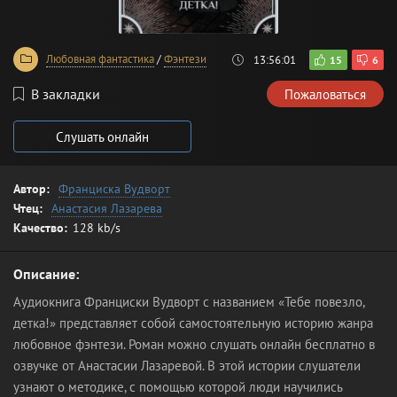
Любовная фантастика
/
Фэнтези
13:56:01
15
6
В закладки
Пожаловаться
Слушать онлайн
Автор:
Франциска Вудворт
Чтец:
Анастасия Лазарева
Качество:
128 kb/s
Описание:
Аудиокнига Франциски Вудворт с названием «Тебе повезло,
детка!» представляет собой самостоятельную историю жанра
любовное фэнтези. Роман можно слушать онлайн бесплатно в
озвучке от Анастасии Лазаревой. В этой истории слушатели
узнают о методике, с помощью которой люди научились