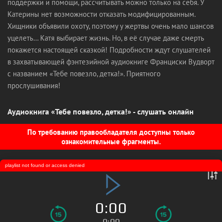
поддержки и помощи, рассчитывать можно только на себя. У
Катерины нет возможности отказать модифицированным.
Хищники объявили охоту, поэтому у жертвы очень мало шансов
уцелеть… Катя выбирает жизнь. Но, в её случае даже смерть
покажется настоящей сказкой! Подробности ждут слушателей
в захватывающей фэнтезийной аудиокниге Франциски Вудворт
с названием «Тебе повезло, детка!». Приятного
прослушивания!
Аудиокнига «Тебе повезло, детка!» - слушать онлайн
По требованию правообладателя доступны только
ознакомительные фрагменты.
playlist not found or access denied
0:00
0:00