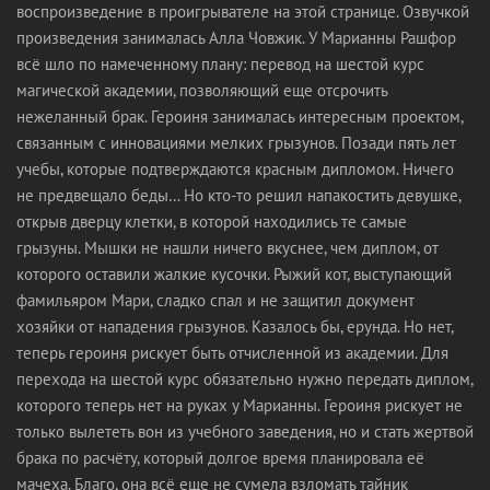
воспроизведение в проигрывателе на этой странице. Озвучкой
произведения занималась Алла Човжик. У Марианны Рашфор
всё шло по намеченному плану: перевод на шестой курс
магической академии, позволяющий еще отсрочить
нежеланный брак. Героиня занималась интересным проектом,
связанным с инновациями мелких грызунов. Позади пять лет
учебы, которые подтверждаются красным дипломом. Ничего
не предвещало беды… Но кто-то решил напакостить девушке,
открыв дверцу клетки, в которой находились те самые
грызуны. Мышки не нашли ничего вкуснее, чем диплом, от
которого оставили жалкие кусочки. Рыжий кот, выступающий
фамильяром Мари, сладко спал и не защитил документ
хозяйки от нападения грызунов. Казалось бы, ерунда. Но нет,
теперь героиня рискует быть отчисленной из академии. Для
перехода на шестой курс обязательно нужно передать диплом,
которого теперь нет на руках у Марианны. Героиня рискует не
только вылететь вон из учебного заведения, но и стать жертвой
брака по расчёту, который долгое время планировала её
мачеха. Благо, она всё еще не сумела взломать тайник