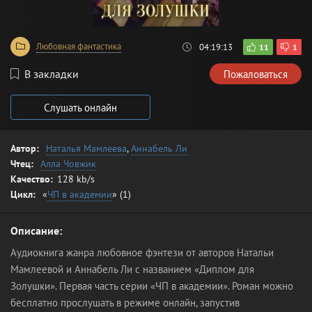
Любовная фантастика
04:19:13
11
1
В закладки
Пожаловаться
Слушать онлайн
Автор:
Наталья Мамлеева
,
Аннабель Ли
Чтец:
Алла Човжик
Качество:
128 kb/s
Цикл:
«
ЧП в академии
» (1)
Описание:
Аудиокнига жанра любовное фэнтези от авторов Натальи
Мамлеевой и Аннабель Ли с названием «Диплом для
Золушки». Первая часть серии «ЧП в академии». Роман можно
бесплатно прослушать в режиме онлайн, запустив