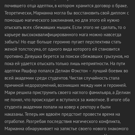
почившего отца адептки, в котором хранится договор о браке.
Теоретически, Марианна могла бы восстановить свой диплом с
помощью магического заклинания, но для этого ей нужно
отыскать всех сбежавших мышек. Если этого не сделать, то о
карьере высококвалифицированного мага можно навсегда
забыть! Но еще больше героиню пугает перспектива стать
женой толстосума, от одного вида которого ей становится
противно. Девушка берется за поиски сбежавших грызунов, но
пока ей удается отыскать только лишь неприятности. На пути
адептки Рашфор попался Делиан Фэкстон – лучший боевик во
всей академии среди студентов. Чистая случайность стала
причиной недоразумений, возникших между ним и героиней.
Мари решила приструнить своего наглого фамильяра, а Делиан
не понял, что происходит и вступился за животное. В итоге оба
студента академии попали на ковер к ректору и были
наказаны. Теперь им вдвоём предстоит провести время на
отработке. Разгребая последствия магического конфликта,
Марианна обнаруживает на запястье своего нового знакомого