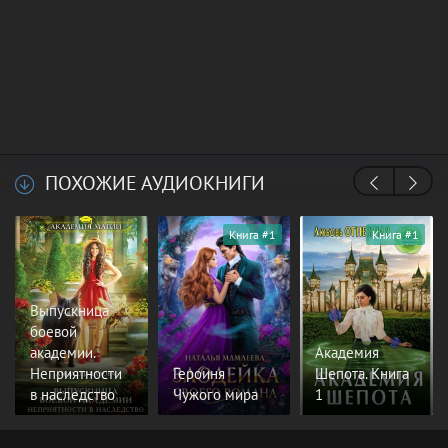
ПОХОЖИЕ АУДИОКНИГИ
Книга #1
Книга #1
Выпускница
боевой
академии.
Академия
Неприятности
Героиня
Шепота. Книга
в наследство
Чужого мира
1