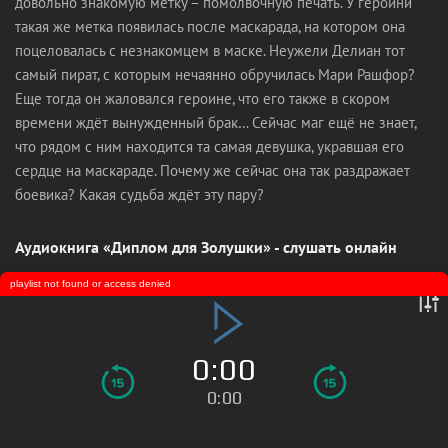
довольно знакомую метку – помолвочную печать. У героини
такая же метка появилась после маскарада, на котором она
поцеловалась с незнакомцем в маске. Неужели Делиан тот
самый пират, с которым нечаянно обручилась Мари Рашфор?
Еще тогда он жаловался героине, что его также в скором
времени ждёт вынужденный брак… Сейчас маг ещё не знает,
что рядом с ним находится та самая девушка, укравшая его
сердце на маскараде. Почему же сейчас она так раздражает
боевика? Какая судьба ждёт эту пару?
Аудиокнига «Диплом для Золушки» - слушать онлайн
playlist not found or access denied
0:00
0:00