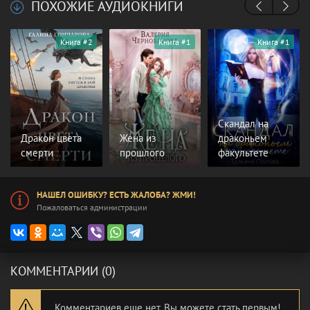
ПОХОЖИЕ АУДИОКНИГИ
Книга #2
Книга #1
Книга #1
Скандал на
Дракон цвета
Жена из
драконьем
смерти
прошлого
факультете
НАШЕЛ ОШИБКУ? ЕСТЬ ЖАЛОБА? ЖМИ!
Пожаловаться администрации
КОММЕНТАРИИ (0)
Комментариев еще нет. Вы можете стать первым!