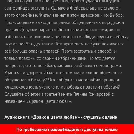
Подняв на уши всех чешуйчатых, героям удалось вынудить
санторийцев отступить. Однако в Фейервальде не стало от
этого спокойнее. Жители винят в этом драконов и их Выбор.
Происходящее выходит за рамки общепринятых порядков и
правил. Девушки парят в небе со своими драконами, число
избранных летающими ящерами растет. Люди рвутся в небеса,
вкусив полёт с драконом. Тем временем на суше появляется
всё больше опасных тварей. Противостоять им способны
только драконы со своими избранницами. Но это даётся
непросто, кто-то погибает, заставы разбиваются монстрами.
Удастся ли удержать баланс в этом мире или он обречен на
обрушение в бездну? Что победит: властолюбие принца и
хладнокровность учёного или любовь к полёту и небесам?
Слушайте об этом в третьей книге Галины Гончаровой с
названием «Дракон цвета любви».
Аудиокнига «Дракон цвета любви» - слушать онлайн
По требованию правообладателя доступны только