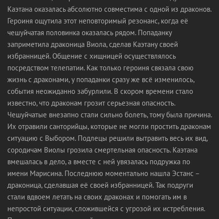
Каэтана оказалась абсолютно совместима с одной из драконов.
Героиня ощутила этот неповторимый резонанс, когда её
чешуйчатая половинка оказалась рядом. Попаданку
заприметила драконица Виола, сделав Каэтану своей
избранницей. Общение с хищницей осуществлялось
посредством телепатии. Как только героиня связала свою
жизнь с драконами, у попаданки сразу же всё изменилось,
события неожиданно забурлили. В скором времени стало
известно, что драконам грозит серьезная опасность.
Чешуйчатые внезапно стали сильно болеть, тому была причина.
Их отравили санторийцы, которые не могли простить драконам
ситуацию с Выбором. Подлецы решили вытравить весь их вид,
сородичам Виолы грозила смертельная опасность. Каэтана
вмешалась в дело, а вместе с ней увязалась подружка по
имени Марисина. Последнюю моментально нашла Эстанс –
драконица, сделавшая её своей избранницей. Так подруги
стали вдвоем летать на своих драконах и помогать им в
непростой ситуации, сложившейся с угрозой их истребления.