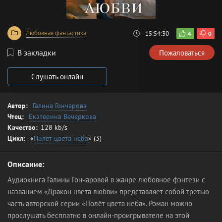
Любовная фантастика
15:54:30
4
0
В закладки
Пожаловаться
Слушать онлайн
Автор:
Галина Гончарова
Чтец:
Екатерина Вечеркова
Качество:
128 kb/s
Цикл:
«
Полет цвета неба
» (3)
Описание:
Аудиокнига Галины Гончаровой в жанре любовное фэнтези с
названием «Дракон цвета любви» представляет собой третью
часть авторской серии «Полёт цвета неба». Роман можно
прослушать бесплатно в онлайн-проигрывателе на этой