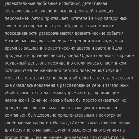
увлекательные любовные испытания, детективная
составляющая и судьбоносные встречи действующих
персонажей. Автор приглашает читателей в мир загадочных
существ и современных реалий, где на стыке магии и
повседневности разворачиваются драматические события.
Анзейя наслаждалась своей размеренной жизнью, уделяя
время выращиванию экзотических цветов и растений для
продажи, не причиняя никому вреда. Однако однажды, в крайне
неудачный день, она неожиданно столкнулась с наемником,
который счёл её женщиной легкого поведения. Ситуация
могла бы остаться без последствий, если бы не стало ясно, что
она оказалась вовлечена в расследование серии загадочных
убийств вместе с тем самым упрямым и раздражающим
наёмником! Конечно, можно было бы просто отказаться, но
процесс оказался весьма захватывающим, к тому же, её
компаньон был довольно привлекательным, несмотря на
своенравный характер. Но когда Анзейя сама стала мишенью
для безумного маньяка, шутки и развлечения отступили на
второй план… Тем не менее, она уверена, что справится со