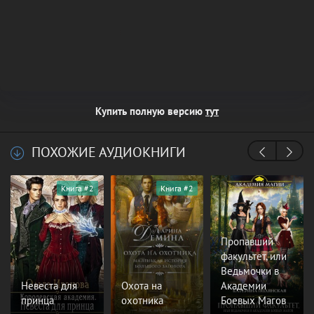
Купить полную версию
тут
ПОХОЖИЕ АУДИОКНИГИ
Книга #2
Книга #2
Пропавший
факультет, или
Ведьмочки в
Невеста для
Охота на
Академии
принца
охотника
Боевых Магов