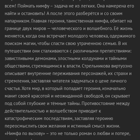
всем! Поймать нимфу – задача не из легких. Она намерена его
найти и остановить! А после этого разберётся и со своим
напарником. Главная героиня, таинственная нимфа, обитает на
границе двух миров — человеческого и волшебного. Её жизнь
меняется, когда она встречает молодого человека, одержимого
поиском магии, чтобы спасти свою утраченною семью. В их
путешествии они сталкиваются с различными препятствиями:
завистливыми демонами, злостными колдунами и тайными
обществами, стремящимися к власти. Стрельникова виртуозно
описывает внутренние переживания персонажей, их страхи и
стремления, заставляя читателя задуматься о цене личного
счастья. Хотя мир, в который попадает героиня, изначально
манит своей красотой и неожиданной свободой, он скрывает
под собой глубокие и тёмные тайны. Противостояние между
действительностью и волшебством приводит к
катастрофическим последствиям, заставляя героиню
переосмыслить свои желания и истинный смысл жизни.
«Нимфа по вызову» – это не только роман о любви и потере,