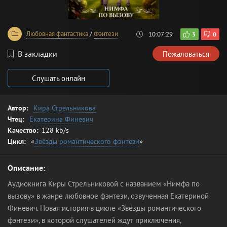
Любовная фантастика
/
Фэнтези
10:07:29
3
0
В закладки
Пожаловаться
Слушать онлайн
Автор:
Кира Стрельникова
Чтец:
Екатерина Финевич
Качество:
128 kb/s
Цикл:
«
Звёзды романтического фэнтези
»
Описание:
Аудиокнига Киры Стрельниковой с названием «Нимфа по
вызову» в жанре любовное фэнтези, озвученная Екатериной
Финевич. Новая история в цикле «Звёзды романтического
фэнтези», в которой слушателей ждут приключения,