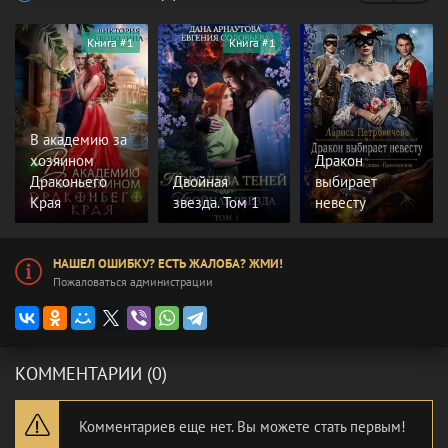
Книга #1
Книга #1
В академию за
хозяином
Дракон
Драконьего
Двойная
выбирает
Края
звезда. Том 1
невесту
НАШЕЛ ОШИБКУ? ЕСТЬ ЖАЛОБА? ЖМИ!
Пожаловаться администрации
КОММЕНТАРИИ (0)
Комментариев еще нет. Вы можете стать первым!