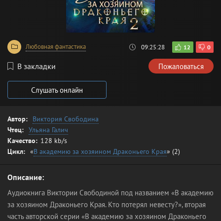
Любовная фантастика
09:25:28
12
0
В закладки
Пожаловаться
Слушать онлайн
Автор:
Виктория Свободина
Чтец:
Ульяна Галич
Качество:
128 kb/s
Цикл:
«
В академию за хозяином Драконьего Края
» (2)
Описание:
Аудиокнига Виктории Свободиной под названием «В академию
за хозяином Драконьего Края. Кто потерял невесту?», вторая
часть авторской серии «В академию за хозяином Драконьего