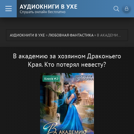
АУДИОКНИГИ В УХЕ
Слушать онлайн бесплатно
АУДИОКНИГИ В УХЕ
»
ЛЮБОВНАЯ ФАНТАСТИКА
» В АКАДЕМИЮ ЗА ХОЗЯИНОМ ДРАКОНЬЕГО КРАЯ. КТО ПОТЕРЯЛ НЕВЕСТУ?
В академию за хозяином Драконьего
Края. Кто потерял невесту?
Книга #2