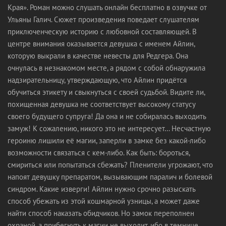
Края». Роман можно слушать онлайн бесплатно в озвучке от
Ульяны Галич. Сюжет произведения поведает слушателям
приключенческую историю с любовной составляющей. В
центре внимания оказывается девушка с именем Айлин,
которую выкрали в качестве невесты для Редгера. Она
очнулась в незнакомом месте, а рядом с собой обнаружила
надзирательницу, утверждающую, что Айлин придётся
обучиться этикету и свыкнуться с своей судьбой. Видите ли,
похищенная девушка не соответствует высокому статусу
своего будущего супруга! Да она и не собиралась выходить
замуж! К сожалению, никого это не интересует… Несчастную
героиню лишили её магии, заперли в замке без какой-либо
возможности связаться с кем-либо. Как быть: бороться,
смириться или попытаться сбежать? Пленители угрожают, что
напоят девушку препаратом, вызывающим паралич и болевой
синдром. Какие изверги! Айлин нужно срочно разыскать
способ убежать из этой кошмарной узницы, а может даже
найти способ наказать обидчиков. Но замок переполнен
охраной, а прибегнуть к магии не выходит, ибо в темнице