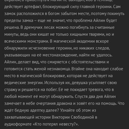
действует артефакт, блокирующий силу главной героини. Сам
замок расположился в богом забытом месте, поэтому покинуть
пределы замка – еще не значит, что проблема Айлин будет
решена. В дремучих лесах можно погибнуть за считанные
минуты, ведь они кишат не только хищными тварями, но и
всяческими монстрами. В магической академии вскоре
обнаружили исчезновение героини, но никаких следов,
указывающих на её местонахождение, найти не удалось.
Айлин, делает вид, что смиряется с обстоятельствами и
готовится стать женой незнакомца. Втайне она находит слабое
место в магической блокировке, которая не действует на
ведические энергии. Используя их, девушка усыпляет свою
стражу и решается на побег. Её не покидает тревога, что в
любой момент её могут обнаружить. Спустя два дня Айлин
замечает в небе очертания дракона и зовёт его на помощь. Что
ждёт бедную адептку далее? Узнайте об этом из
захватывающей истории Виктории Свободиной в
аудиоформате «Кто потерял невесту?».