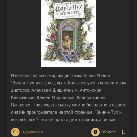
Известная на весь мир аудиосказка Алана Милна
"Винни-Пух и все, все, все». Книга озвучена коллективом
дикторов: Алексеем Шишигиным, Антониной
Кликачевой, Юлией Мироновой, Константином
Панченко. Прослушать сказку можно бесплатно в нашем
онлайн проигрывателе на этой странице. "Винни-Пух и
все, все, все"– это не просто детская книга, а целый
феномен, который вот уже почти сто лет остается
Аудиосказки
05:34:21
любимым произведением для детей и взрослых по