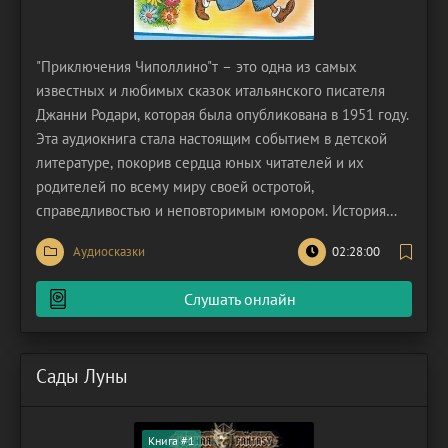
"Приключения Чиполлино"т – это одна из самых
известных и любимых сказок итальянского писателя
Джанни Родари, которая была опубликована в 1951 году.
Эта аудиокнига стала настоящим событием в детской
литературе, покорив сердца юных читателей и их
родителей по всему миру своей остротой,
справедливостью и неповторимым юмором. История
разворачивается в вымышленном государстве, где
Аудиосказки
02:28:00
главными героями являются овощи и фрукты,
наделенные человеческими чертами и характерами.
Слушать онлайн
Главный герой, Чиполлино, –
Сады Луны
Книга #1