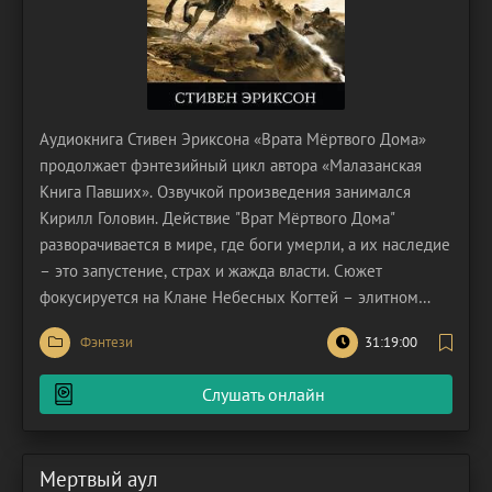
Аудиокнига Стивен Эриксона «Врата Мёртвого Дома»
продолжает фэнтезийный цикл автора «Малазанская
Книга Павших». Озвучкой произведения занимался
Кирилл Головин. Действие "Врат Мёртвого Дома"
разворачивается в мире, где боги умерли, а их наследие
– это запустение, страх и жажда власти. Сюжет
фокусируется на Клане Небесных Когтей – элитном
подразделении наёмников, возглавляемом загадочным
Фэнтези
31:19:00
и безжалостным Каданом Варр. Они получают контракт,
который кажется обычным делом: уничтожить
Слушать онлайн
разбойничий
Мертвый аул