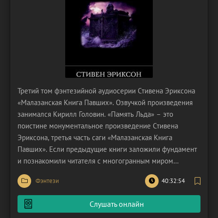
Третий том фэнтезийной аудиосерии Стивена Эриксона
«Малазанская Книга Павших». Озвучкой произведения
занимался Кирилл Головин. «Память Льда» – это
поистине монументальное произведение Стивена
Эриксона, третья часть саги «Малазанская Книга
Павших». Если предыдущие книги заложили фундамент
и познакомили читателя с многогранным миром
Малазана, то «Память Льда» возводит на нём
Фэнтези
40:32:54
грандиозное строение, наполненное эпическим
размахом, глубокой философией и душераздирающими
Слушать онлайн
человеческими драмами. Эта