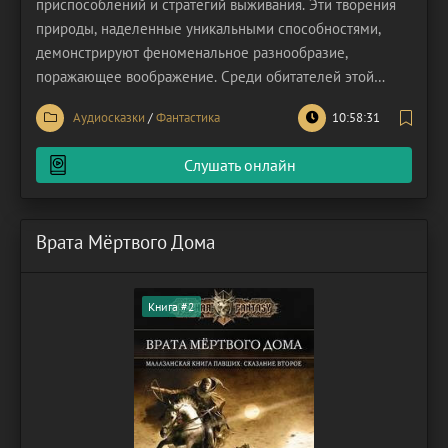
приспособлений и стратегий выживания. Эти творения
природы, наделенные уникальными способностями,
демонстрируют феноменальное разнообразие,
поражающее воображение. Среди обитателей этой
земли некоторые обладают искусством смертоносного
Аудиосказки
/
Фантастика
10:58:31
удара. В момент охоты, их стилеты, подобно молнии,
поражают добычу с такой невероятной точностью, что
Слушать онлайн
жертва, застыв в
Врата Мёртвого Дома
Книга #2