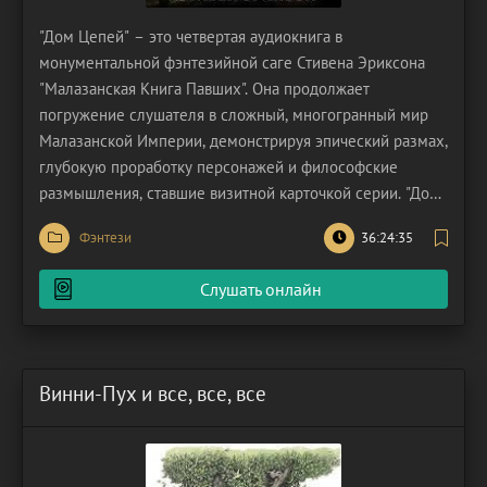
"Дом Цепей" – это четвертая аудиокнига в
монументальной фэнтезийной саге Стивена Эриксона
"Малазанская Книга Павших". Она продолжает
погружение слушателя в сложный, многогранный мир
Малазанской Империи, демонстрируя эпический размах,
глубокую проработку персонажей и философские
размышления, ставшие визитной карточкой серии. "Дом
Цепей" разворачивается параллельно с событиями
Фэнтези
36:24:35
предыдущих книг, но фокусируется на новом, крайне
важном театре военных действий. После разорительной
Слушать онлайн
войны против Т'лан
Винни-Пух и все, все, все