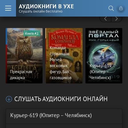
АУДИОКНИГИ В УХЕ
Слушать онлайн бесплатно
Книга #2
Команда
сорванцов:
Музей
восковых
Курьер-619
Прекрасная
фигур. Бал
(Юпитер –
дикарка
газовщиков
Челябинск)
СЛУШАТЬ АУДИОКНИГИ ОНЛАЙН
Курьер-619 (Юпитер – Челябинск)