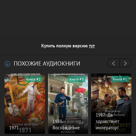
Купить полную версию
тут
ПОХОЖИЕ АУДИОКНИГИ
Книга #2
Книга #3
Книга #1
1917: Да
1971.
здравствует
1971
Восхождение
император!