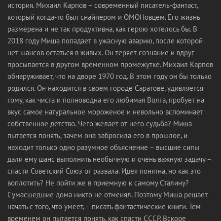
история. Михаил Карпов – современный писатель-фантаст,
который когда-то был снайпером и ОМОНовцем. Его жизнь
размерена и не так продуктивна, как герою хотелось бы. В
2018 году Миша попадает в ужасную аварию, после которой
нет шансов остаться в живых. Он теряет сознание и вдруг
просыпается в другом временном промежутке. Михаил Карпов
обнаруживает, что на дворе 1970 год. В этом году он бы только
родился. Он находится в своем городе Саратове, удивляется
тому, как чиста и полноводна его любимая Волга, пробует на
вкус самое натуральное мороженое и невольно вспоминает
собственное детство. Чего желает от него судьба? Миша
пытается понять, зачем она забросила его в прошлое, и
находит только одно разумное объяснение – высшие силы
дали ему шанс выполнить необычную и очень важную задачу –
спасти Советский Союз от развала. Идея понятна, но как это
воплотить? Не пойти же в приемную к самому Сталину?
Сумасшедшие дома никто не отменял. Поэтому Миша решает
начать с того, что умеет, – писать фантастические книги. Тем
временем он пытается понять, как спасти СССР. Вскоре