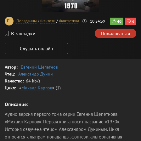
Попаданцы
/
Фэнтези
/
Фантастика
10:24:39
40
6
В закладки
Пожаловаться
Слушать онлайн
Автор:
Евгений Щепетнов
Чтец:
Александр Дунин
Качество:
64 kb/s
Цикл:
«
Михаил Карпов
» (1)
Описание:
Аудио версия первого тома серии Евгения Щепетнова
«Михаил Карпов». Первая книга носит название «1970».
История озвучена чтецом Александром Дуниным. Цикл
относится к жанрам попаданцы, фэнтези, альтернативная