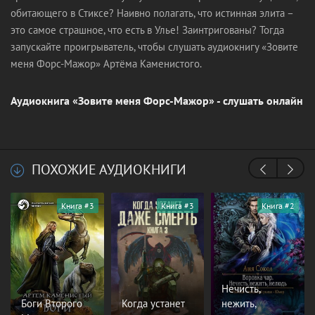
обитающего в Стиксе? Наивно полагать, что истинная элита –
это самое страшное, что есть в Улье! Заинтригованы? Тогда
запускайте проигрыватель, чтобы слушать аудиокнигу «Зовите
меня Форс-Мажор» Артёма Каменистого.
Аудиокнига «Зовите меня Форс-Мажор» - слушать онлайн
ПОХОЖИЕ АУДИОКНИГИ
Книга #3
Книга #3
Книга #2
Нечисть,
Боги Второго
Когда устанет
нежить,