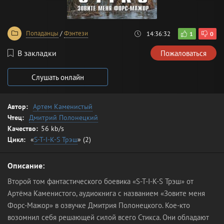
Попаданцы
/
Фэнтези
14:36:32
1
0
В закладки
Пожаловаться
Слушать онлайн
Автор:
Артем Каменистый
Чтец:
Дмитрий Полонецкий
Качество:
56 kb/s
Цикл:
«
S-T-I-K-S Трэш
» (2)
Описание:
Второй том фантастического боевика «S-T-I-K-S Трэш» от
Артёма Каменистого, аудиокнига с названием «Зовите меня
Форс-Мажор» в озвучке Дмитрия Полонецкого. Кое-кто
возомнил себя решающей силой всего Стикса. Они обладают