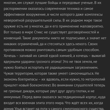
многим, им служат лучшие бойцы и передовые ученые. В их
распоряжении оказалась современная техника и самое
эффективное вооружение, в числе которого даже комплексы
невероятной разрушительной силы. В их родном мире такое
оружие есть не у многих, да и его применение маловероятно.
Вот только в мире Стикс не существует договорённостей и
конвенций. Такие документы никто не подписывал, а значит нет
никаких ограничений, да и стесняться здесь некого. Своих
противников можно уничтожать самым удобным способом.
Хочешь – заливай их самой едкой химией, а хочешь – выжигай
ядерными ударами грозного атома! Это не твоя земля, не
нужно бояться испортить её радиационным загрязнением.
Чужая территория, которая также умеет самоочищаться. Не
экономь боеприпасы – их вдоволь, если нужно, то метрополий
пришлет новый боекомплект. Во внимании слушателей теперь
не грязные дикари, которые рвут друг другу глотки, и не
иммунные. Перед вами оказался экспедиционный корпус, куда
входит вся военная элита этого мира. Что ждёт всех их, когда
армия Улья встанет на пути у самого смертоносного существа,