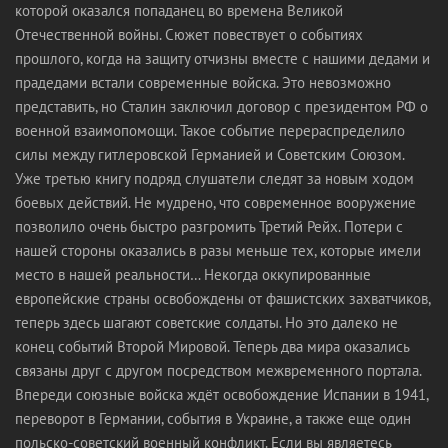
которой оказался попаданец во времена Великой
Отечественной войны. Сюжет повествует о событиях
прошлого, когда на защиту отчизны вместе с нашими дедами и
прадедами встали современные войска. Это невозможно
представить, но Сталин заключил договор с президентом РФ о
военной взаимопомощи. Такое событие перераспределило
силы между гитлеровской Германией и Советским Союзом.
Уже третью книгу подряд слушатели следят за новым ходом
боевых действий. Не мудрено, что современное вооружение
позволило очень быстро разгромить Третий Рейх. Потери с
нашей стороны оказались в разы меньше тех, которые имели
место в нашей реальности… Некогда оккупированные
европейские страны освобождены от фашистских захватчиков,
теперь здесь шагают советские солдаты. Но это далеко не
конец событий Второй Мировой. Теперь два мира оказались
связаны друг с другом посредством межвременного портала.
Впереди союзные войска ждёт освобождение Испании в 1941,
переворот в Германии, события в Украине, а также еще один
польско-советский военный конфликт. Если вы являетесь