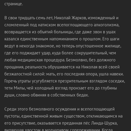
странице.
В свои тридцать семь лет, Николай Жарков, изможденный и
сломленный под натиском всепоглощающего алкоголизма,
возвращается из объятий больницы, где даже звон в ушах
казался единственным напоминанием о прошлом. Его шаги
ведут в некогда знакомое, но теперь опустошенное жилище,
где его поджидает удар, куда более сокрушительный, чем
любая медицинская процедура. Безмолвно, без должного
прощания, реальность обрушивается на Николая всей своей
безжалостной силой: мать, его последняя опора, ушла навеки.
Горечь утраты усугубляется презрительным взглядом соседки,
тети Милы, чей холодный взгляд пронзает его до глубины
души, словно обвиняя в собственных бедах.
Среди этого безмолвного осуждения и всепоглощающей
пустоты, единственной живым существом, откликающимся на
его присутствие, оказывается преданная пёс Линда-Шурка,
виляющая хвостом в молчаливом сопереживании. Когда,