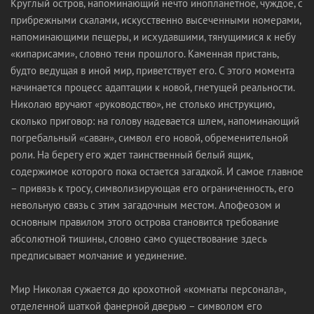
Круглый остров, напоминающий нечто инопланетное, чуждое, с
прибрежными скалами, искусственно высеченными номерами,
напоминающими пещеры, и исхудавшими, тянущимися к небу
«кипарисами», словно тени прошлого. Каменная пристань,
будто ведущая в иной мир, приветствует его. С этого момента
начинается процесс адаптации к новой, гнетущей реальности.
Николаю вручают «руководство», не столько инструкцию,
сколько приговор: на голову надевается шлем, напоминающий
погребальный «саван», символ его новой, обременительной
роли. На берегу его ждет таинственный белый ящик,
содержимое которого пока остается загадкой. И самое главное
– привязь к тросу, символизирующая его ограниченность, его
невольную связь с этим загадочным местом. Апофеозом и
основным правилом этого острова становится требование
абсолютной тишины, словно само существование здесь
предписывает молчание и уединение.
Мир Николая сужается до крохотной «комнаты персонала»,
отделенной шаткой фанерной дверью – символом его