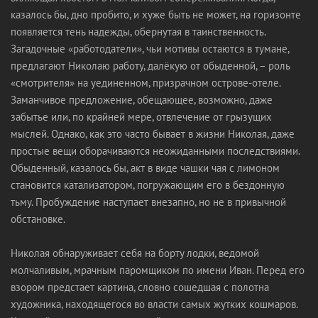
казалось бы, дно пробито, и хуже быть не может, на горизонте
появляется тень надежды, обернутая в таинственность.
Загадочные «работодатели», чьи мотивы остаются в тумане,
предлагают Николаю работу, далёкую от обыденной, – роль
«смотрителя» на уединенном, призрачном острове-отеле.
Заманчивое предложение, обещающее, возможно, даже
забытье или, по крайней мере, отвлечение от грызущих
мыслей. Однако, как это часто бывает в жизни Николая, даже
простые вещи оборачиваются неожиданными последствиями.
Обыденный, казалось бы, акт в виде чашки чая с лимоном
становится катализатором, погружающим его в бездонную
тьму. Пробуждение наступает внезапно, но не в привычной
обстановке.
Николая обнаруживает себя на борту лодки, ведомой
молчаливым, мрачным паромщиком по имени Иван. Перед его
взором предстает картина, словно сошедшая с полотна
художника, находящегося во власти самых жутких кошмаров.