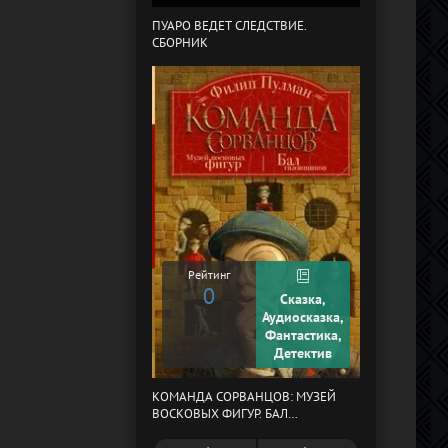
ПУАРО ВЕДЕТ СЛЕДСТВИЕ.
СБОРНИК
В СТРАНЕ ДРЕ
Рейтинг
0
Сказка,
Рейтинг
Аудиосказка,
0
Фантастика,
Детектив
КОМАНДА СОРВАНЦОВ: МУЗЕЙ
МЕРТВЫЙ АУЛ
ВОСКОВЫХ ФИГУР. БАЛ
ГАЗОВЩИКОВ