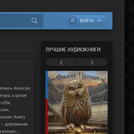
ВОЙТИ
ЛУЧШИЕ АУДИОКНИГИ
атино» Алексея
атура, а целое
себя,
злом,
зыком. Книгу
я – деревянная
есколько