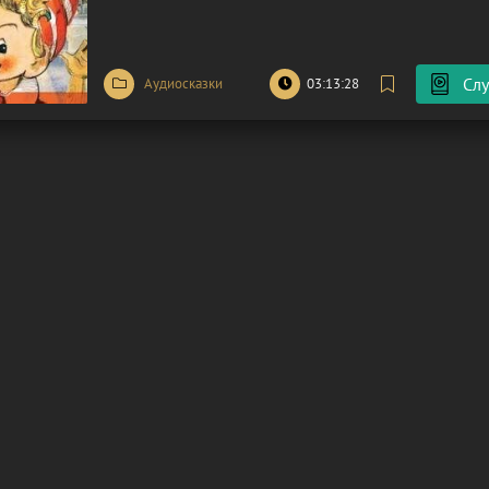
наивным шарманщиком Карло. С момента своего «р
Буратино полон неуемной
Слу
Аудиосказки
03:13:28