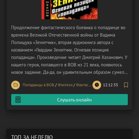
Продолжение фантастического боевика о попаданце во
времена Великой Отечественной войны от Вадима
Полищука «Зенитчик», вторая аудиокнига автора с
названием «Гвардии Зенитчик. Огневая позиция
попаданца». Произведение читает Дмитрий Хазанович. У
нашего героя, попавшего в ВОВ из 21 века, появилось
новое задание. Да-да, он удивительным образом сумел
остаться жив в самом тяжелом и кровопролитному году
Попаданцы в ВОВ
/
Фэнтези
/
Фантастика
12:12:33
– 1941. Легче не стало, ведь теперь попаданца ждёт
новая миссия. Он должен совершить вылазку через
Слушать онлайн
ТОП ЗА НЕДЕЛЮ