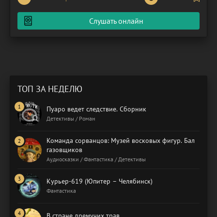
оказывается девушка по имени Рианнон Фелтон. Она
всегда была примерной девочкой, но не в силу своего
Слушать онлайн
характера, а по
ТОП ЗА НЕДЕЛЮ
Пуаро ведет следствие. Сборник
Детективы / Роман
Команда сорванцов: Музей восковых фигур. Бал
газовщиков
Аудиосказки / Фантастика / Детективы
Курьер-619 (Юпитер – Челябинск)
Фантастика
В стране дремучих трав