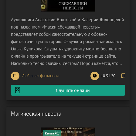
Аудиокнига Анастасии Волжской и Валерии Яблонцевой
под названием «Маски сбежавшей невесты»
представляет собой самостоятельную любовно-
фантастическую историю. Озвучкой романа занималась
Ольга Куликова. Слушать аудиокнигу можно бесплатно
онлайн в проигрывателе на текущей странице сайта.
Насколько тесно связаны сестры? Порой кажется, что
они – отражение друг друга, способны предвидеть шаги
Любовная фантастика
10:51:20
и ощущать грядущую опасность. Но почему же Эверли и
Мэрион Вестерс настолько отличаются? Эверли никогда
Слушать онлайн
и
Магическая невеста
Книга #1