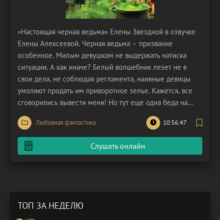
«Настоящая черная ведьма» Елены Звездной в озвучке
Елены Алексеевой. Черная ведьма – призвание
особенное. Милым девушкам не выдержать натиска
ситуации. А как иначе? Белый волшебник лезет не в
свои дела, не соблюдая регламента, наивные девицы
умоляют продать им приворотное зелье. Кажется, все
сговорились вывести меня! Но тут еще одна беда на
мою голову! В город прибывает мега начальник –
Любовная фантастика
10:56:47
Бриджуотера. И он буквально сходу намерен выгнать
меня отсюда. Нет уж, немедленно собирать чемоданы я
Слушать онлайн
не
ТОП ЗА НЕДЕЛЮ