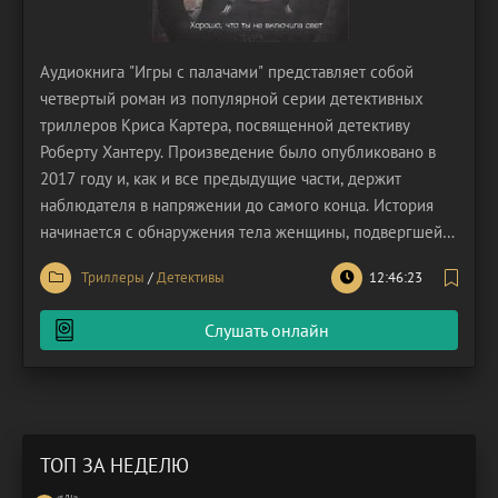
Аудиокнига "Игры с палачами" представляет собой
четвертый роман из популярной серии детективных
триллеров Криса Картера, посвященной детективу
Роберту Хантеру. Произведение было опубликовано в
2017 году и, как и все предыдущие части, держит
наблюдателя в напряжении до самого конца. История
начинается с обнаружения тела женщины, подвергшейся
изощренным пыткам. Детектив Роберт Хантер и его
Триллеры
/
Детективы
12:46:23
напарник, детектив Карлос Гарсия, берутся за
расследование. По мере того, как они углубляются в
Слушать онлайн
дело,
ТОП ЗА НЕДЕЛЮ