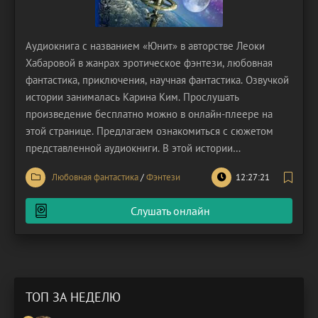
Аудиокнига с названием «Юнит» в авторстве Леоки
Хабаровой в жанрах эротическое фэнтези, любовная
фантастика, приключения, научная фантастика. Озвучкой
истории занималась Карина Ким. Прослушать
произведение бесплатно можно в онлайн-плеере на
этой странице. Предлагаем ознакомиться с сюжетом
представленной аудиокниги. В этой истории
переплетаются темы грядущего, искусственного
Любовная фантастика
/
Фэнтези
12:27:21
интеллекта, амнезии и невозможной любви. Маргарита,
научный работник, работает на базе без перерывов уже
Слушать онлайн
больше трех лет.
ТОП ЗА НЕДЕЛЮ