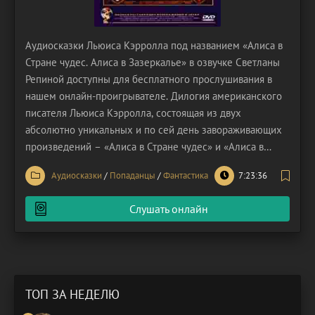
Аудиосказки Льюиса Кэрролла под названием «Алиса в
Стране чудес. Алиса в Зазеркалье» в озвучке Светланы
Репиной доступны для бесплатного прослушивания в
нашем онлайн-проигрывателе. Дилогия американского
писателя Льюиса Кэрролла, состоящая из двух
абсолютно уникальных и по сей день завораживающих
произведений – «Алиса в Стране чудес» и «Алиса в
Зазеркалье» – представляет собой не просто сказки для
Аудиосказки
/
Попаданцы
/
Фантастика
7:23:36
детей, но глубокие философские аллегории,
погружающие читателя в мир безграничной фантазии,
Слушать онлайн
абсурда
ТОП ЗА НЕДЕЛЮ