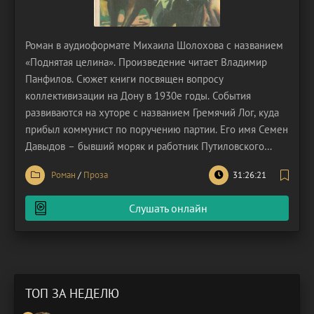
Роман в аудиоформате Михаила Шолохова с названием
«Поднятая целина». Произведение читает Владимир
Панфилов. Сюжет книги посвящен вопросу
коллективизации на Дону в 1930е годы. События
развиваются на хуторе с названием Гремячий Лог, куда
прибыл коммунист по поручению партии. Его имя Семен
Давыдов – бывший моряк и работник Путиловского
завода. По прибытию герой знакомится с главой
Роман
/
Проза
31:26:21
местной парт ячейки и председателем сельсовета.
Сплотившись, они организовывают Гремяченский
Слушать онлайн
колхоз. Всем вместе им
ТОП ЗА НЕДЕЛЮ