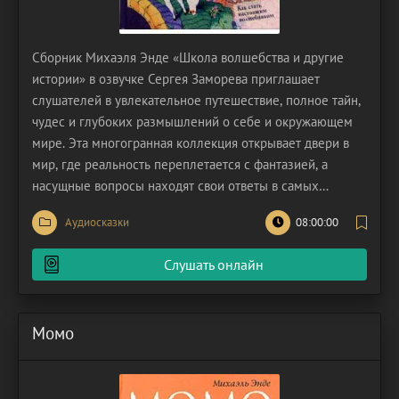
Сборник Михаэля Энде «Школа волшебства и другие
истории» в озвучке Сергея Заморева приглашает
слушателей в увлекательное путешествие, полное тайн,
чудес и глубоких размышлений о себе и окружающем
мире. Эта многогранная коллекция открывает двери в
мир, где реальность переплетается с фантазией, а
насущные вопросы находят свои ответы в самых
неожиданных формах. Центральное место в этом
Аудиосказки
08:00:00
сборнике занимает произведение, которое дарит ключ к
постижению двух фундаментальных аспектов
Слушать онлайн
человеческого
Момо