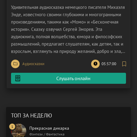
Удивительная аудиосказка немецкого писателя Михаэля
Энде, известного своими глубокими и многогранными
произведениями, такими как «Момо» и «Бесконечная
история». Сказку озвучил Сергей Зморев. Эта
аудиокнига, полная волшебства, юмора и философских
размышлений, предлагает слушателям, как детям, так и
взрослым, взглянуть на природу желаний, добро и зла, а
также на важный этап взросления. В центре истории –
Аудиосказки
05:57:00
два волшебника, Бельцебуб и Траумбук, которые
призваны служить в качестве посланников зла.
Слушать онлайн
ТОП ЗА НЕДЕЛЮ
Прекрасная дикарка
Фэнтези / Фантастика