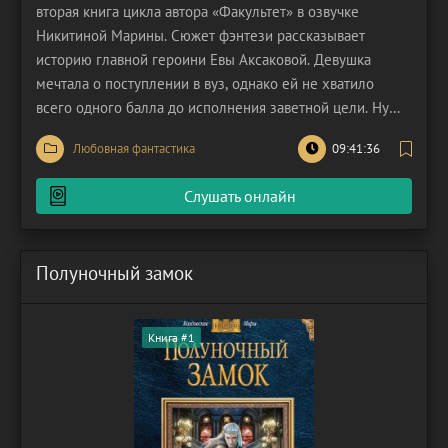
вторая книга цикла автора «Факультет» в озвучке
Никитиной Марины. Сюжет фэнтези рассказывает
историю главной героини Евы Аксаковой. Девушка
мечтала о поступлении в вуз, однако ей не хватило
всего одного балла до исполнения заветной цели. Ну
как тут не расстроиться?! А тут еще кто-то решил
Любовная фантастика
09:41:36
поприкалываться над несчастной героиней, прислав ей
дурацкое приглашение в Академию Магии. Это же явно
Слушать онлайн
шутка? А хотя,
Полуночный замок
Книга #1