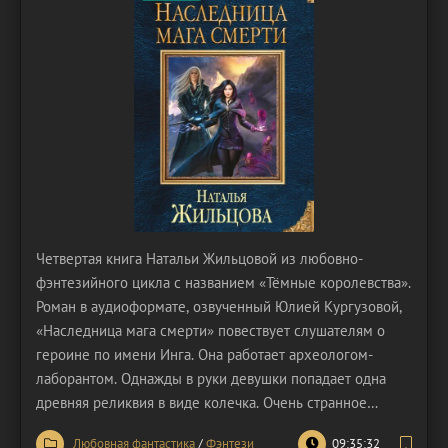
Четвертая книга Натальи Жильцовой из любовно-
фэнтезийного цикла с названием «Тёмные королевства».
Роман в аудиоформате, озвученный Юлией Кургузовой,
«Наследница мага смерти» повествует слушателям о
героине по имени Инга. Она работает археологом-
лаборантом. Однажды в руки девушки попадает одна
древняя реликвия в виде колечка. Очень странное
кольцо, о котором нет упоминаний ни в одном из
Любовная фантастика
/
Фэнтези
09:35:32