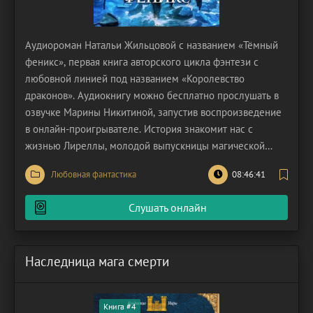
Аудиороман Натальи Жильцовой с названием «Тёмный
феникс», первая книга авторского цикла фэнтези с
любовной линией под названием «Королевство
драконов». Аудиокнигу можно бесплатно прослушать в
озвучке Марины Никитиной, запустив воспроизведение
в онлайн-проигрывателе. История знакомит нас с
жизнью Лиреллы, молодой выпускницы магической
академии, получившей назначение в весьма необычное
Любовная фантастика
08:46:41
место – агентство ритуальных услуг под названием
"Земля и нелюди". Данное заведение, судя по всему,
Слушать онлайн
Наследница мага смерти
Книга #4