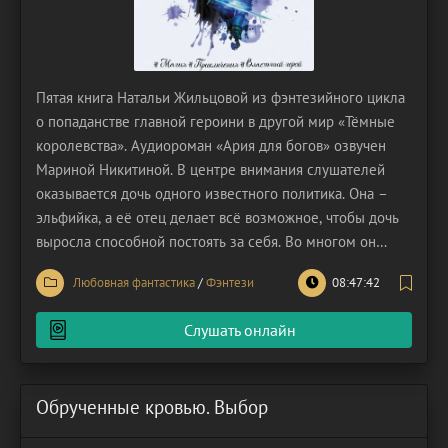
Пятая книга Натальи Жильцовой из фэнтезийного цикла
о попаданстве главной героини в другой мир «Тёмные
королевства». Аудиороман «Ария для богов» озвучен
Мариной Никитиной. В центре внимания слушателей
оказывается дочь одного известного политика. Она –
эльфийка, а её отец делает всё возможное, чтобы дочь
выросла способной постоять за себя. Во многом он
даже перегибает палку, поскольку отцу безразличны
Любовная фантастика
/
Фэнтези
08:47:42
предпочтения героини и, собственно, то, что она – не
мальчик. Эльфиечка предпочитает высокую
Слушать онлайн
Обрученные кровью. Выбор