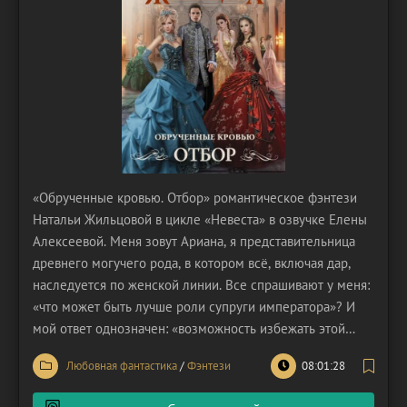
«Обрученные кровью. Отбор» романтическое фэнтези
Натальи Жильцовой в цикле «Невеста» в озвучке Елены
Алексеевой. Меня зовут Ариана, я представительница
древнего могучего рода, в котором всё, включая дар,
наследуется по женской линии. Все спрашивают у меня:
«что может быть лучше роли супруги императора»? И
мой ответ однозначен: «возможность избежать этой
участи». Богиня наделила императорскую семью то ли
Любовная фантастика
/
Фэнтези
08:01:28
наградой, то ли наказанием – у императорской четы
могут рождаться только мальчики. Для