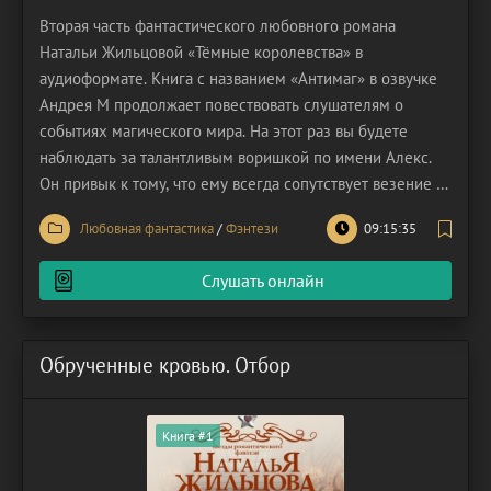
Вторая часть фантастического любовного романа
Натальи Жильцовой «Тёмные королевства» в
аудиоформате. Книга с названием «Антимаг» в озвучке
Андрея М продолжает повествовать слушателям о
событиях магического мира. На этот раз вы будете
наблюдать за талантливым воришкой по имени Алекс.
Он привык к тому, что ему всегда сопутствует везение и
удача. Вот только одной ночью, когда он забрался в
Любовная фантастика
/
Фэнтези
09:15:35
музей, всё изменилось. Внезапно на место ограбления
прибыли представители правоохранительных органов.
Слушать онлайн
Обрученные кровью. Отбор
Книга #1