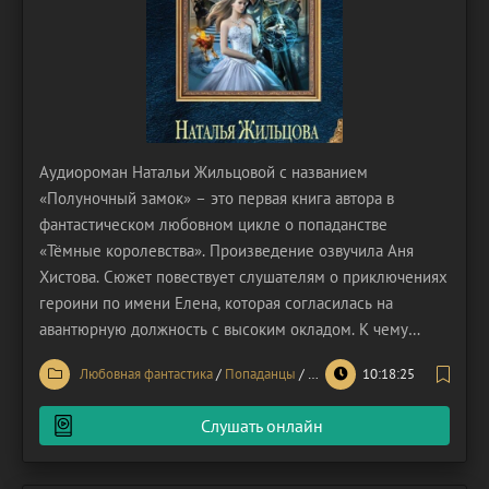
Аудиороман Натальи Жильцовой с названием
«Полуночный замок» – это первая книга автора в
фантастическом любовном цикле о попаданстве
«Тёмные королевства». Произведение озвучила Аня
Хистова. Сюжет повествует слушателям о приключениях
героини по имени Елена, которая согласилась на
авантюрную должность с высоким окладом. К чему
привело столь опрометчивое решение? Сейчас вы об
Любовная фантастика
/
Попаданцы
/
Фэнтези
10:18:25
этом узнаете. Всё началось с того, что студентка Лена
находилась в поисках способа дополнительного
Слушать онлайн
заработка. Героине