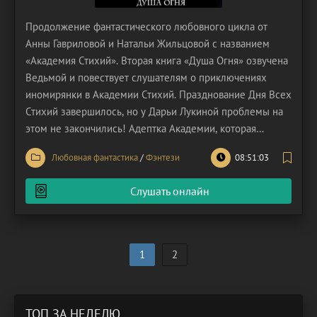
Продолжение фантастического любовного цикла от
Анны Гавриловой и Натальи Жильцовой с названием
«Академия Стихий». Вторая книга «Душа Огня» озвучена
Ведьмой и повествует слушателям о приключениях
иномирянки в Академии Стихий. Празднование Дня Всех
Стихий завершилось, но у Дарьи Лукиной проблемы на
этом не закончились! Адептка Академии, которая
обучается на факультете Огня не по доброй воле,
Любовная фантастика
/
Фэнтези
08:51:03
наконец-то перестала быть изгоем. Однако это девчонку
не вдохновляет: трудно радоваться жизни в то время
Слушать онлайн
1
2
ТОП ЗА НЕДЕЛЮ