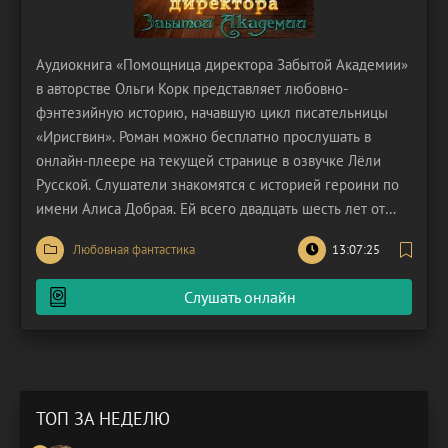
Аудиокнига «Помощница директора Забытой Академии»
в авторстве Ольги Корк представляет любовно-
фэнтезийную историю, начавшую цикл писательницы
«Ирисгвин». Роман можно бесплатно прослушать в
онлайн-плеере на текущей странице в озвучке Лёли
Русской. Слушатели знакомятся с историей героини по
имени Алиса Добрая. Ей всего двадцать шесть лет от
роду. Последнее время героиня занималась лишь
Любовная фантастика
13:07:25
просиживанием на родительской шее. Алисе надоело
это, к тому же, она больше была не в силах терпеть
Слушать онлайн
тотальный
ТОП ЗА НЕДЕЛЮ