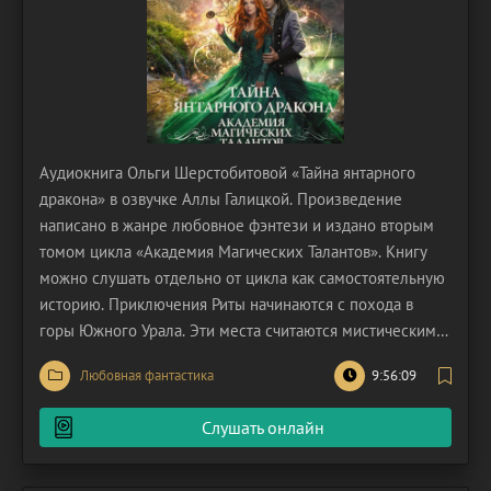
Аудиокнига Ольги Шерстобитовой «Тайна янтарного
дракона» в озвучке Аллы Галицкой. Произведение
написано в жанре любовное фэнтези и издано вторым
томом цикла «Академия Магических Талантов». Книгу
можно слушать отдельно от цикла как самостоятельную
историю. Приключения Риты начинаются с похода в
горы Южного Урала. Эти места считаются мистическими,
а их история таинственна. Среди камней на самой
Любовная фантастика
9:56:09
вершине горы Иремель Рита обнаруживает золотой
медальон, украшенный руническими надписями. Ох, не
Слушать онлайн