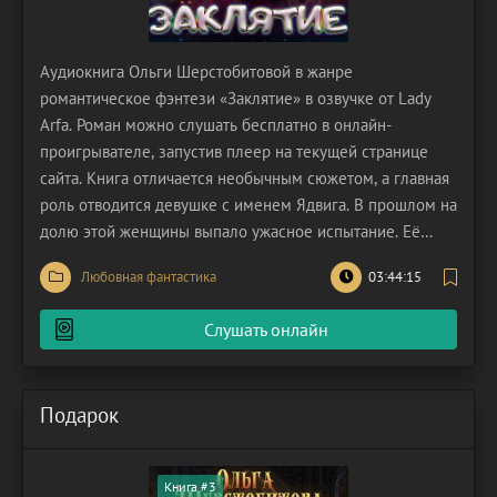
Аудиокнига Ольги Шерстобитовой в жанре
романтическое фэнтези «Заклятие» в озвучке от Lady
Arfa. Роман можно слушать бесплатно в онлайн-
проигрывателе, запустив плеер на текущей странице
сайта. Книга отличается необычным сюжетом, а главная
роль отводится девушке с именем Ядвига. В прошлом на
долю этой женщины выпало ужасное испытание. Её
кровная сестра, Марьяна, наделённая могущественными
Любовная фантастика
03:44:15
колдовскими способностями, в ту роковую ночь
уничтожила половину замка, не пощадив даже своих
Слушать онлайн
родителей. Ею
Подарок
Книга #3