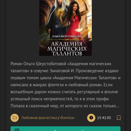
Роман Ольги Шерстобитовой «Академия магических
талантов» в озвучке Зинатовой И. Произведение издано
первым томом цикла «Академия Магических Талантов» и
написано в жанрах фэнтези и любовный роман. Если
волшебным даром можно считать регулярный и вполне
успешный поиск неприятностей, то я в этом профи.
Попала в сказочный мир, от которого из сказок только
самое плохое, оказалась в ледяной пустоши на
Любовная фантастика
/
Фэнтези
15:41:05
распутье. Единственное, что могло меня куда-нибудь
направить – это Академия Магических Талантов. Но и