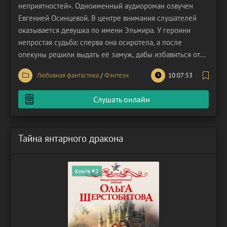
неприятностей». Одноименный аудиороман озвучен
Евгенией Осинцевой. В центре внимания слушателей
оказывается девушка по имени Эльмира. У героини
непростая судьба: сперва она осиротела, а после
опекуны решили выдать её замуж, дабы избавиться от
хлопот с девчонкой. Ей ничего не оставалось, кроме как
Любовная фантастика
/
Фэнтези
10:07:53
податься в бегство. Кто же думал, что желание обрести
свободу и самостоятельность обернется для Эльмиры
Слушать онлайн
еще
Тайна янтарного дракона
Книга #2