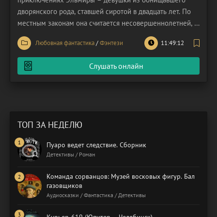
дворянского рода, ставшей сиротой в двадцать лет. По
местным законам она считается несовершеннолетней, а
значит, кто-то должен взять над ней опекунство. К
Любовная фантастика
/
Фэнтези
11:49:12
сожалению, родственники не очень-то любят Эльмиру и
планирует поскорее выдать её замуж, чтобы не
Слушать онлайн
ТОП ЗА НЕДЕЛЮ
Пуаро ведет следствие. Сборник
Детективы / Роман
Команда сорванцов: Музей восковых фигур. Бал
газовщиков
Аудиосказки / Фантастика / Детективы