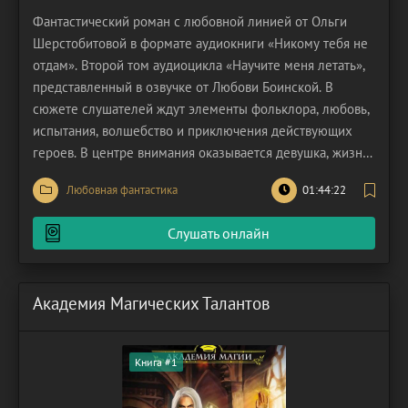
Фантастический роман с любовной линией от Ольги
Шерстобитовой в формате аудиокниги «Никому тебя не
отдам». Второй том аудиоцикла «Научите меня летать»,
представленный в озвучке от Любови Боинской. В
сюжете слушателей ждут элементы фольклора, любовь,
испытания, волшебство и приключения действующих
героев. В центре внимания оказывается девушка, жизнь
которой только-только наладилась. Она наконец обрела
Любовная фантастика
01:44:22
заветное счастье. Теперь рядом с ней Эжен – любимый
человек, рядом с которым каждый новый день
Слушать онлайн
Академия Магических Талантов
Книга #1