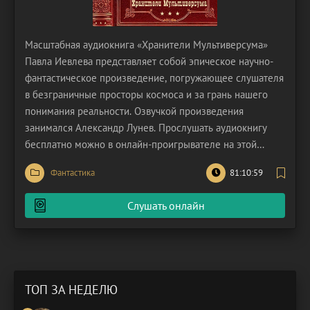
Масштабная аудиокнига «Хранители Мультиверсума»
Павла Иевлева представляет собой эпическое научно-
фантастическое произведение, погружающее слушателя
в безграничные просторы космоса и за грань нашего
понимания реальности. Озвучкой произведения
занимался Александр Лунев. Прослушать аудиокнигу
бесплатно можно в онлайн-проигрывателе на этой
странице. Сага представляет собой захватывающее
Фантастика
81:10:59
исследование тем судьбы, ответственности и природы
самой Вселенной, сплетенное в динамичный сюжет,
Слушать онлайн
который
ТОП ЗА НЕДЕЛЮ