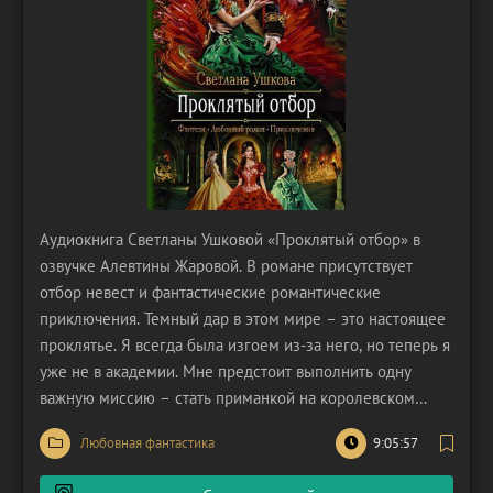
Аудиокнига Светланы Ушковой «Проклятый отбор» в
озвучке Алевтины Жаровой. В романе присутствует
отбор невест и фантастические романтические
приключения. Темный дар в этом мире – это настоящее
проклятье. Я всегда была изгоем из-за него, но теперь я
уже не в академии. Мне предстоит выполнить одну
важную миссию – стать приманкой на королевском
отборе невест. И пусть мое участие прикрывают
Любовная фантастика
9:05:57
красивыми словами, но я все же не невеста самого
привлекательного мужчины в мире. Для короля