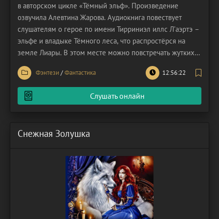
в авторском цикле «Тёмный эльф». Произведение
озвучила Алевтина Жарова. Аудиокнига повествует
слушателям о герое по имени Тирриниэл иллс Л’аэртэ –
эльфе и владыке Тёмного леса, что распростёрся на
земле Лиары. В этом месте можно повстречать жутких
зверей и монстров: химеры, оборотни, вампиры, гномы
Фэнтези
/
Фантастика
12:56:22
и другие существа. Всеми ими руководит тёмный эльф,
точнее, руководил, пока он серьезно не заболел.
Слушать онлайн
Снежная Золушка