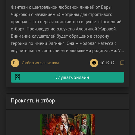
Фэнтези с центральной любовной линией от Веры
Чирковой с названием «Смотрины для строптивого
принца» – это первая книга автора в цикле «Последний
отбор». Произведение озвучено Алевтиной Жаровой.
Внимание слушателей будет обращено в сторону
героини по имени Элгиния. Она – молодая магесса с
внушительным состоянием и любящими родителями. У
неё есть хорошие друзья и прекрасная работа. Элгиния
Любовная фантастика
10:19:12
– одна из наемников в магическом ковене. Героиня
удовлетворена своей жизнью и не собирается в ней что-
Слушать онлайн
то
Проклятый отбор