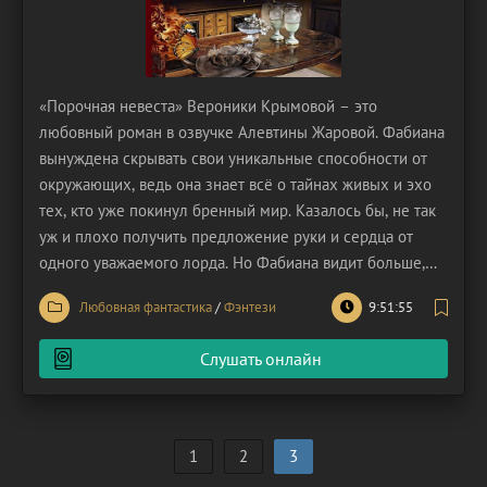
«Порочная невеста» Вероники Крымовой – это
любовный роман в озвучке Алевтины Жаровой. Фабиана
вынуждена скрывать свои уникальные способности от
окружающих, ведь она знает всё о тайнах живых и эхо
тех, кто уже покинул бренный мир. Казалось бы, не так
уж и плохо получить предложение руки и сердца от
одного уважаемого лорда. Но Фабиана видит больше,
чем другие, поэтому не намерена связывать свою жизнь
Любовная фантастика
/
Фэнтези
9:51:55
с мерзавцем и монстром во плоти. Этот негодяй в
ярости от отказа Фабианы, поэтому он готов
Слушать онлайн
1
2
3