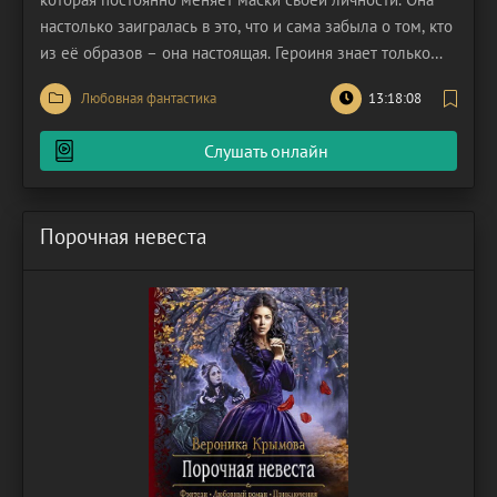
настолько заигралась в это, что и сама забыла о том, кто
из её образов – она настоящая. Героиня знает только
одно наверняка: её заклятый враг – Северьян Вельский,
Любовная фантастика
13:18:08
профессиональный охотник за головами. На счету этого
мага сотни голов преступников, среди которых
Слушать онлайн
Порочная невеста