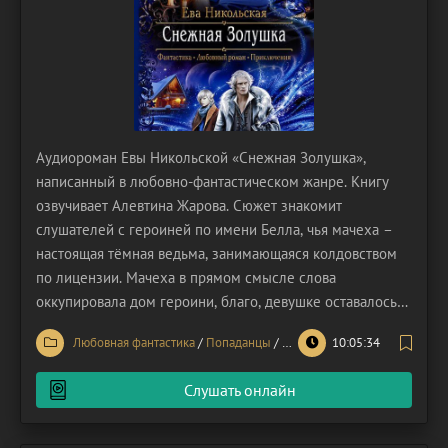
Аудиороман Евы Никольской «Снежная Золушка»,
написанный в любовно-фантастическом жанре. Книгу
озвучивает Алевтина Жарова. Сюжет знакомит
слушателей с героиней по имени Белла, чья мачеха –
настоящая тёмная ведьма, занимающаяся колдовством
по лицензии. Мачеха в прямом смысле слова
оккупировала дом героини, благо, девушке оставалось
выдержать всего годик до совершеннолетия, чтобы
Любовная фантастика
/
Попаданцы
/
Фэнтези
10:05:34
наконец выбраться из-под опеки и покинуть отчий дом.
Однако ведьма решила с выгодой выдать замуж свою
Слушать онлайн
падчерицу. Отец