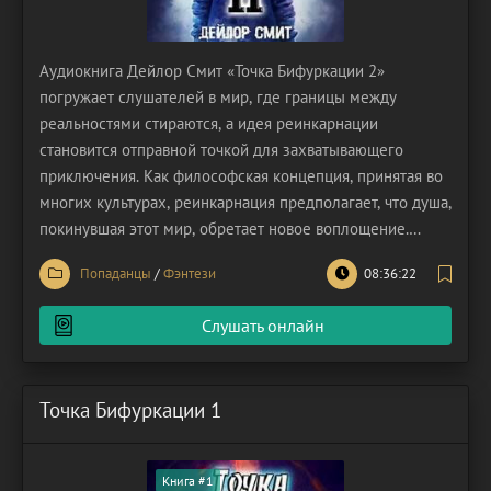
Аудиокнига Дейлор Смит «Точка Бифуркации 2»
погружает слушателей в мир, где границы между
реальностями стираются, а идея реинкарнации
становится отправной точкой для захватывающего
приключения. Как философская концепция, принятая во
многих культурах, реинкарнация предполагает, что душа,
покинувшая этот мир, обретает новое воплощение.
Приверженцы этой теории часто видят в себе
Попаданцы
/
Фэнтези
08:36:22
«попаданцах» – существах, чье истинное бытие
находится за пределами привычной реальности. Этот
Слушать онлайн
тезис допускает множество
Точка Бифуркации 1
Книга #1