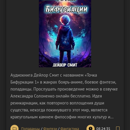
Аудиокнига Дейлор Смит с названием «Точка
Бифуркации 1» в жанрах бояръ-аниме, боевое фэнтези,
попаданцы. Прослушать произведение можно в озвучке
Александра Солоненко онлайн бесплатно. Идея
реинкарнации, как повторного воплощения души
существа, некогда покинувшего этот мир, является
краеугольным камнем философии многих культур и
духовных учений. Сторонники этой теории зачастую
Попаданцы
/
Фэнтези
/
Фантастика
08:24:35