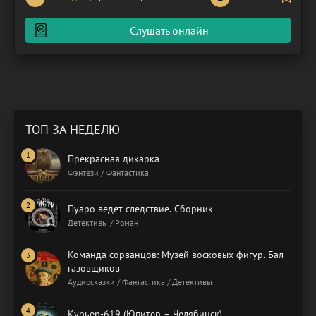
полагают, что каждый из нас, населяющих эту
реальность, на самом деле является «попаданцем» –
Слушать онлайн
душой, перенесенной из
ТОП ЗА НЕДЕЛЮ
Прекрасная дикарка
Фэнтези / Фантастика
Пуаро ведет следствие. Сборник
Детективы / Роман
Команда сорванцов: Музей восковых фигур. Бал
газовщиков
Аудиосказки / Фантастика / Детективы
Курьер-619 (Юпитер – Челябинск)