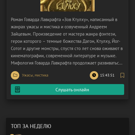
Роман Говарда Лавкрафта «Зов Ктулху», написанный в
жанрах ужасы и мистика и озвученный Андреем
Зайцевым. Произведение от мастера жанра фэнтези,
герои которого – темные божества Дагон, Ктулху, Йог-
Сотот и другие монстры, спустя сто лет снова оживают в
кинематографии, современной литературе и музыке.
Мифология Говарда Лавкрафта продолжает развиваться
под пером других авторов – Нила Геймана и Стивена
Ужасы, мистика
15:43:51
Кинга. Грани лавкрафтовского хаоса расширяются, они
таятся в глубоких водах океана, непроходимых
Слушать онлайн
ТОП ЗА НЕДЕЛЮ