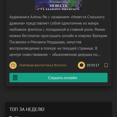
Аудиокнига Алёны Рю с названием «Невеста Стального
дракона» представляет собой однотомник из жанра
любовное фэнтези с попаданкой в главной роли. Роман
можно бесплатно прослушать онлайн в озвучке Валерии
Посвалюк и Михаила Нордшира, запустив
воспроизведение в плеере на текущей странице. В
центре повествования – обыкновенная девушка по
имени Лиза, чья жизнь неожиданно делает крутой
Любовная фантастика
/
Фэнтези
10:33:17
поворот, забрасывая её сначала в школу волшебства, а
затем сводя лицом к лицу с настоящим драконом! Но
Слушать онлайн
начнем с
ТОП ЗА НЕДЕЛЮ