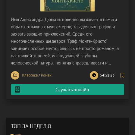
Имя Александра Дюма мгновенно вызывает в памяти
образы отважных мушкетеров, загадочных графов и
захватывающих приключений. Среди его
многочисленных шедевров "Граф Монте-Кристо"
занимает особое место, являясь не просто романом, а
настоящей эпопеей, исследующей глубины
человеческой натуры, понятия справедливости и
разрушительную силу мести. История начинается в 1815
Классика
/
Роман
54:51:23
году, в Марселе, где молодой и доверчивый моряк
Эдмон Дантес готовится к свадьбе с прекрасной
Слушать онлайн
Мерседес и к долгожданному повышению
ТОП ЗА НЕДЕЛЮ