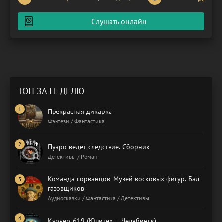
и шаблонностью. На носу Новый год – время чудес и
исполнения желаний, но для Ясмины канун праздника
Слушать онлайн
ТОП ЗА НЕДЕЛЮ
Прекрасная дикарка
Фэнтези / Фантастика
Пуаро ведет следствие. Сборник
Детективы / Роман
Команда сорванцов: Музей восковых фигур. Бал
газовщиков
Аудиосказки / Фантастика / Детективы
Курьер-619 (Юпитер – Челябинск)