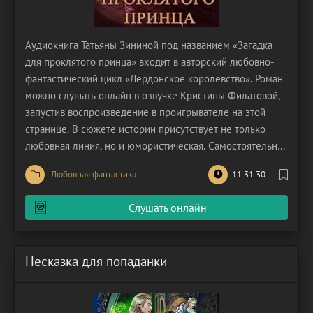
Аудиокнига Татьяны Зининой под названием «Загадка
для проклятого принца» входит в авторский любовно-
фантастический цикл «Лердонское королевство». Роман
можно слушать онлайн в озвучке Кристины Филатовой,
запустив воспроизведение в проигрывателе на этой
странице. В сюжете истории присутствует не только
любовная линия, но и юмористическая. Самостоятельная
история, с которой можно ознакомиться вне цикла.
Любовная фантастика
11:31:30
Здесь слушателей ждут отношения героев, начавшиеся
со взаимной ненависти, а завершившиеся
Слушать онлайн
Несказка для попаданки