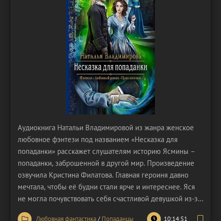
Аудиокнига Натальи Владимировой из жанра женское
любовное фэнтези под названием «Несказка для
попаданки» расскажет слушателям историю Ясмины –
попаданки, заброшенной в другой мир. Произведение
озвучила Кристина Филатова. Главная героиня давно
мечтала, чтобы её будни стали ярче и интереснее. Яся
не могла почувствовать себя счастливой девушкой из-за
однообразных рабочих будней, наполненных серостью
Любовная фантастика
/
Попаданцы
10:14:51