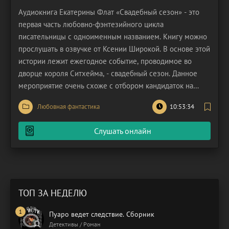
Аудиокнига Екатерины Флат «Свадебный сезон» - это
первая часть любовно-фэнтезийного цикла
писательницы с одноименным названием. Книгу можно
прослушать в озвучке от Ксении Широкой. В основе этой
истории лежит ежегодное событие, проводимое во
дворце короля Ситхейма, - свадебный сезон. Данное
мероприятие очень схоже с отбором кандидаток на
роль невесты, однако в свадебном сезоне муж не один,
Любовная фантастика
10:53:34
а сразу несколько. В текущем сезоне поиском спутницы
жизни занимается видный холостяк Дарен. Новости об
Слушать онлайн
ТОП ЗА НЕДЕЛЮ
Пуаро ведет следствие. Сборник
Детективы / Роман