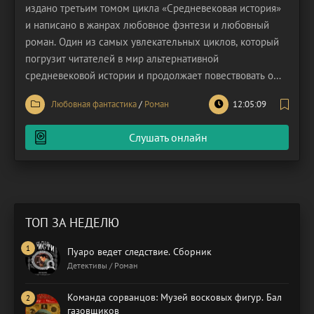
издано третьим томом цикла «Средневековая история»
и написано в жанрах любовное фэнтези и любовный
роман. Один из самых увлекательных циклов, который
погрузит читателей в мир альтернативной
средневековой истории и продолжает повествовать о
прекрасной, находчивой и неунывающей героине.
Любовная фантастика
/
Роман
12:05:09
Обычная девушка медик, попала в чужое тело и в чужой
мир. Средние века – время суровое, и даже если ты
Слушать онлайн
графиня, то
ТОП ЗА НЕДЕЛЮ
Пуаро ведет следствие. Сборник
Детективы / Роман
Команда сорванцов: Музей восковых фигур. Бал
газовщиков