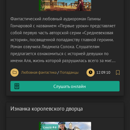
Фантастический любовный аудиороман Галины
Гончаровой с названием «Первые уроки» представляет
собой первую часть авторской серии «Средневековая
история», посвященной попаданству главной героини.
Роман озвучила Людмила Солоха. Слушателям
предлагается ознакомиться с историей девушки по
имени Аля, жизнь которой разрушилась всего за миг.
Девушке оставалось отучиться на хирурга всего один
Любовная фантастика
/
Попаданцы
12:09:10
год, дома её ждут мама, папа и её замечательный
молодой человек. Казалось бы, что могло пойти не так?
Слушать онлайн
Однако
Изнанка королевского дворца
Книга #4