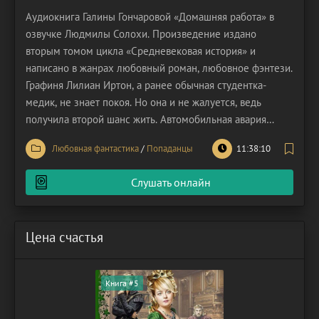
Аудиокнига Галины Гончаровой «Домашняя работа» в
озвучке Людмилы Солохи. Произведение издано
вторым томом цикла «Средневековая история» и
написано в жанрах любовный роман, любовное фэнтези.
Графиня Лилиан Иртон, а ранее обычная студентка-
медик, не знает покоя. Но она и не жалуется, ведь
получила второй шанс жить. Автомобильная авария
перечеркнула её прошлую жизнь, но зато открыла ей
Любовная фантастика
/
Попаданцы
11:38:10
новую дверь. Теперь Лиля – это Лилиан, графиня.
Прежняя хозяйка не пожелала жить, и на это были
Слушать онлайн
причины, но Лиля
Цена счастья
Книга #5