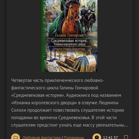
Четвертая часть приключенческого любовно-
фантастического цикла Галины Гончаровой
«Средневековая история». Аудиокнига под названием
«Изнанка королевского дворца» в озвучке Людмилы
Солохи продолжает повествовать слушателям историю
попаданки во времена Средневековья. В этой части
слушателям предстоит узнать еще массу увлекательных
подробностей о графине Лилиан. Только благодаря воле
Любовная фантастика
/
Попаданцы
12:41:37