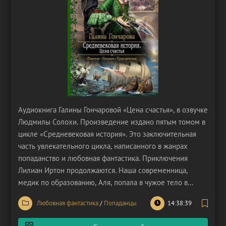
Аудиокнига Галины Гончаровой «Цена счастья», в озвучке
Людмилы Солохи. Произведение издано пятым томом в
цикле «Средневековая история». Это заключительная
часть увлекательного цикла, написанного в жанрах
попаданство и любовная фантастика. Приключения
Лилиан Иртон продолжаются. Наша современница,
медик по образованию, Аля, попала в чужое тело в
Средневековье. А вокруг – одни интриги, покушения,
Любовная фантастика
/
Попаданцы
14:38:39
тайны и опасности. Было непросто приспособиться к
этому миру и заставить окружающих считаться с