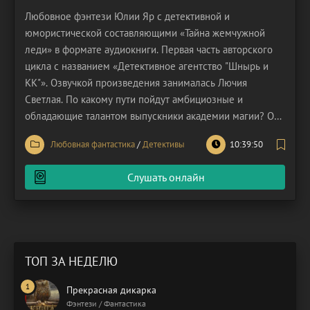
Любовное фэнтези Юлии Яр с детективной и
юмористической составляющими «Тайна жемчужной
леди» в формате аудиокниги. Первая часть авторского
цикла с названием «Детективное агентство "Шнырь и
КК"». Озвучкой произведения занималась Лючия
Светлая. По какому пути пойдут амбициозные и
обладающие талантом выпускники академии магии? Они
молоды, их души жаждут приключений и поисков
Любовная фантастика
/
Детективы
10:39:50
ответов на вопросы. Они просто обязаны отыскать
истину. Одни из них, Крис и Кира, выбирают для себя
Слушать онлайн
отличный способ
ТОП ЗА НЕДЕЛЮ
Прекрасная дикарка
Фэнтези / Фантастика