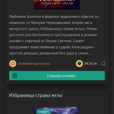
Любовное фэнтези в формате аудиокниги «Цветок из
пламени» от Валерии Черновановой, вторая часть
авторского цикла «Избранница стража мглы». Роман
доступен для бесплатного прослушивания в режиме
онлайн с озвучкой от Лючии Светлой. Сюжет
продолжает повествование о судьбе Александрин –
простой девушки, рожденной без дара в семье
талантливых магов. Она стала позором своего рода,
Любовная фантастика
09:25:14
ведь родиться без магической силы – это страшное
проклятие. Несмотря на недостаток Александрин, страж
Слушать онлайн
мглы, утративший
Избранница стража мглы
Книга #1