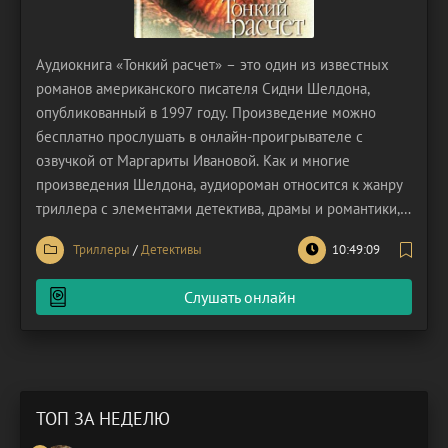
Аудиокнига «Тонкий расчет» – это один из известных
романов американского писателя Сидни Шелдона,
опубликованный в 1997 году. Произведение можно
бесплатно прослушать в онлайн-проигрывателе с
озвучкой от Маргариты Ивановой. Как и многие
произведения Шелдона, аудиороман относится к жанру
триллера с элементами детектива, драмы и романтики, и
в ней присутствует фирменная для автора закрученная
Триллеры
/
Детективы
10:49:09
интрига. Основная сюжетная линия вращается вокруг
Лесли Стюарт, молодой и талантливой женщины, которая
Слушать онлайн
ТОП ЗА НЕДЕЛЮ