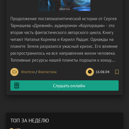
Продолжение постапокалиптической истории от Сергея
Тармашева «Древний», аудиороман «Корпорация» - это
вторая часть фантастического авторского цикла. Книгу
читают Наталья Корнева и Кирилл Радциг. Однажды на
планете Земля разразился ужасный кризис. Его влияние
распространилось на все направления жизни человека.
Топливные ресурсы нашей планеты подошли к концу.
Люди не придумали ничего лучше, кроме как развязать
Фэнтези
/
Фантастика
16:06:04
очередную войну за право распоряжаться последними
залежами нефти, обнаруженными на
Слушать онлайн
ТОП ЗА НЕДЕЛЮ