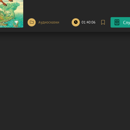
братьев – старшие, «умные» и практичные, и младший
прозванный
Слу
Аудиосказки
01:40:06