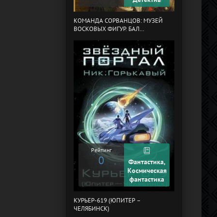
МЕРТВЫЙ АУЛ
КОМАНДА СОРВАНЦОВ: МУЗЕЙ
ВОСКОВЫХ ФИГУР. БАЛ
ГАЗОВЩИКОВ
Рейтинг
0
Рейтинг
0
Фантастика,
Космическая
фантастика
ПОНЕДЕЛЬНИК
СУББОТУ
КУРЬЕР-619 (ЮПИТЕР –
ЧЕЛЯБИНСК)