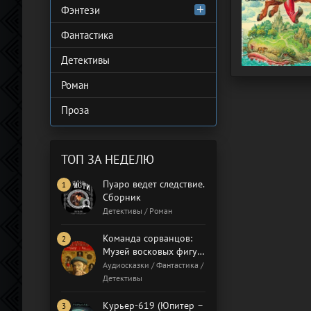
Фэнтези
Фантастика
Детективы
Роман
Проза
ТОП ЗА НЕДЕЛЮ
Пуаро ведет следствие.
Сборник
Детективы / Роман
Команда сорванцов:
Музей восковых фигур.
Бал газовщиков
Аудиосказки / Фантастика /
Детективы
Курьер-619 (Юпитер –