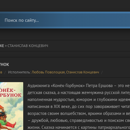
ХЕ
» СТАНИСЛАВ КОНЦЕВИЧ
унок
ов
Исполнитель:
Любовь Поволоцкая
,
Станислав Концевич
Аудиокнига «Конёк-Горбунок» Петра Ершова – это не
детская сказка, а настоящая жемчужина русской лите
наполненная мудростью, юмором и глубокими идеями
написанная в XIX веке, до сих пор завораживает чита
возрастов своим волшебством, яркими образами и 
– дружбой, любовью, справедливостью и поиском св
жизни. Сказка начинается с картины патриархального