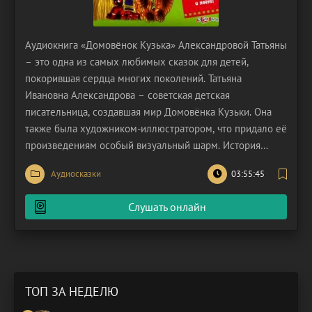
Аудиокнига «Домовёнок Кузька» Александровой Татьяны
– это одна из самых любимых сказок для детей,
покорившая сердца многих поколений. Татьяна
Ивановна Александрова – советская детская
писательница, создавшая мир Домовёнка Кузьки. Она
также была художником-иллюстратором, что придало её
произведениям особый визуальный шарм. История
Кузьки началась не сразу с книги. Впервые он появился
Аудиосказки
03:55:45
в 1977 году в виде кукольного мультфильма "Домовёнок
Кузька", снятого по её сценарию. Огромный успех
Слушать онлайн
мультфильма
ТОП ЗА НЕДЕЛЮ