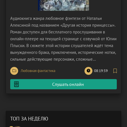
Аудиокнига жанра любовное фэнтези от Натальи
Алексиной под названием «Другая история принцессы».
Роман доступен для бесплатного прослушивания в
онлайн-плеере на текущей странице с озвучкой от Юлии
Плыски. В сюжете этой истории слушателей ждёт тема
вынужденного брака, приключения, исторические нотки,
сильные действующие персонажи, сложные
взаимоотношения героев. Девушка по имени Эйслинг
Любовная фантастика
08:19:59
жила в замке дракона, девушка давно привыкла к
своему пленителю, смирилась с судьбой. Ей уже не
Слушать онлайн
требовалось
ТОП ЗА НЕДЕЛЮ