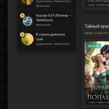
Бал газовщиков
Аудиосказки / Фантастика /
Детективы
Курьер-619 (Юпитер –
Челябинск)
Фантастика
Тайный враг
Автор:
Алина Угл
В стране дремучих
трав
Аудиосказки / Фантастика
Книга #2