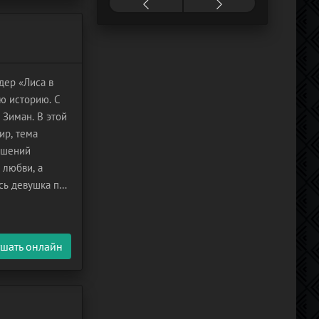
дер «Лиса в
ю историю. С
 Зиман. В этой
ир, тема
ошений
 любви, а
сь девушка по
ей неделе
шать онлайн