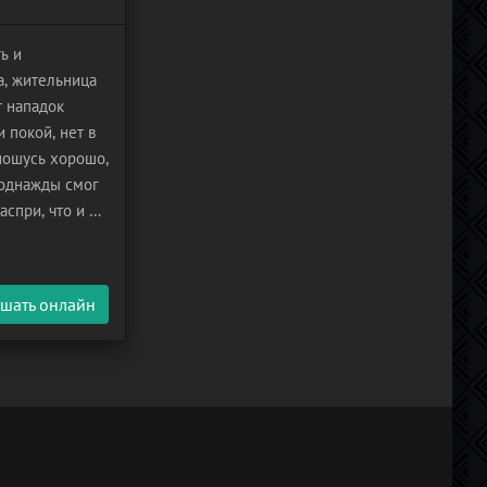
ь и
а, жительница
т нападок
 покой, нет в
ношусь хорошо,
 однажды смог
спри, что и до
 придумал
шать онлайн