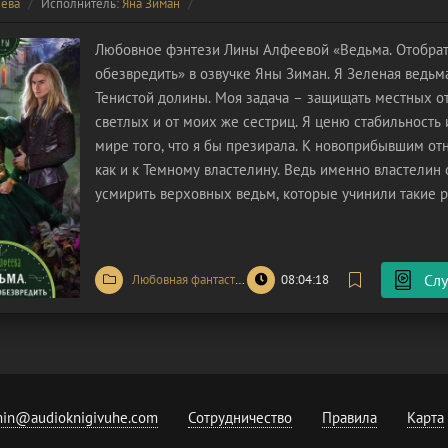
ева
Исполнитель:
Яна Зиман
Любовное фэнтези Лины Алфеевой «Ведьма. Отобрат
обезвредить» в озвучке Яны Зиман. Я Зеленая ведьм
Тенистой долины. Моя задача – защищать местных о
светлых и от моих же сестриц. Я ценю стабильность и
мире того, что я бы презирала. К новоприбывшим от
как и к Темному властелину. Ведь именно властелин
усмирить верховных ведьм, которые учинили такие ра
войны было недалеко. Но теперь Темный властелин
отбор,
Слу
Любовная фантастика
/
Фэнтези
08:04:18
in@audioknigivuhe.com
Сотрудничество
Правила
Карта