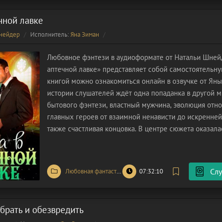
чной лавке
нейдер
Исполнитель:
Яна Зиман
Любовное фэнтези в аудиоформате от Натальи Шней
аптечной лавке» представляет собой самостоятельну
книгой можно ознакомиться онлайн в озвучке от Яны
истории слушателей ждёт одна попаданка в другой м
бытового фэнтези, властный мужчина, эволюция отн
главных героев от взаимной ненависти до искренней
также счастливая концовка. В центре сюжета оказала
имени Алиса. Она вот-вот выйдет замуж: на следующ
запланирована
Слу
Любовная фантастика
/
Попаданцы
07:32:10
брать и обезвредить