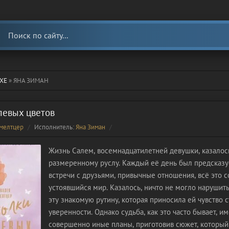
ХЕ
» ЯНА ЗИМАН
левых цветов
мелтцер
Исполнитель:
Яна Зиман
Жизнь Салем, восемнадцатилетней девушки, казалось
размеренному руслу. Каждый её день был предсказуе
встречи с друзьями, привычные отношения, всё это с
устоявшийся мир. Казалось, ничто не могло нарушить
эту знакомую рутину, которая приносила ей чувство 
уверенности. Однако судьба, как это часто бывает, и
совершенно иные планы, приготовив сюжет, который