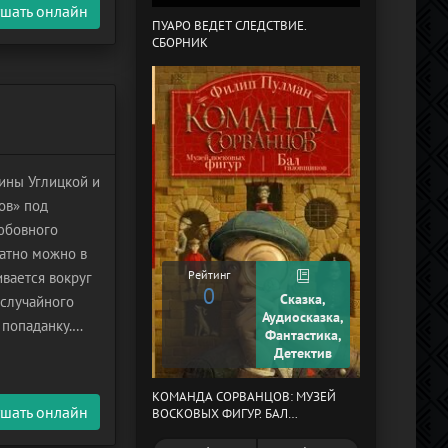
шать онлайн
ПУАРО ВЕДЕТ СЛЕДСТВИЕ.
СБОРНИК
В СТРАНЕ ДРЕ
ины Углицкой и
ов» под
любовного
латно можно в
Рейтинг
ивается вокруг
0
Сказка,
 случайного
Рейтинг
Аудиосказка,
 попаданку.
0
Фантастика,
покойной
Детектив
КОМАНДА СОРВАНЦОВ: МУЗЕЙ
МЕРТВЫЙ АУЛ
шать онлайн
ВОСКОВЫХ ФИГУР. БАЛ
ГАЗОВЩИКОВ