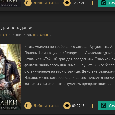
Слу
Любовная фантастика
/
Попаданцы
10:57:01
 для попаданки
ицкая
Исполнитель:
Яна Зиман
Книга удалена по требованию автора! Аудиокнига Ал
Полины Нема в цикле «Ленорманн: Академия дракон
названием «Тайный враг для попаданки». Озвучкой 
фэнтези занималась Яна Зиман. Слушать книгу бесп
онлайн-плеере на этой странице. Действие разворач
Наташи, жизнь которой кардинально меняется после
контакта с загадочным амулетом, превратившим ее в
Этот артефакт она получила вместе с посланием от 
матери,
Слу
Любовная фантастика
/
Попаданцы
09:55:13