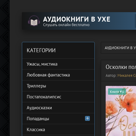
АУДИОКНИГИ В УХЕ
Слушать онлайн бесплатно
АУДИОКНИГИ В У
КАТЕГОРИИ
Ужасы, мистика
Осколки по
Любовная фантастика
Автор:
Микалея С
Триллеры
Книга #1
Постапокалипсис
Аудиосказки
Попаданцы
Классика