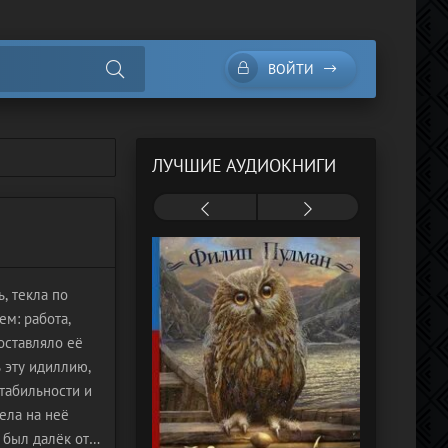
ВОЙТИ
ЛУЧШИЕ АУДИОКНИГИ
, текла по
м: работа,
оставляло её
 эту идиллию,
стабильности и
мела на неё
 был далёк от