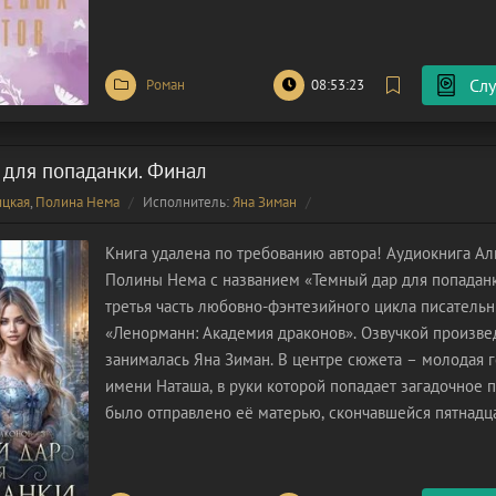
её скромных ожиданий. Всё изменилось с появлени
Слу
Роман
08:53:23
 для попаданки. Финал
ицкая
,
Полина Нема
Исполнитель:
Яна Зиман
Книга удалена по требованию автора! Аудиокнига Ал
Полины Нема с названием «Темный дар для попаданк
третья часть любовно-фэнтезийного цикла писатель
«Ленорманн: Академия драконов». Озвучкой произве
занималась Яна Зиман. В центре сюжета – молодая 
имени Наташа, в руки которой попадает загадочное 
было отправлено её матерью, скончавшейся пятнадца
Удивительно, но датой на конверте значилось то же ч
день смерти матери.