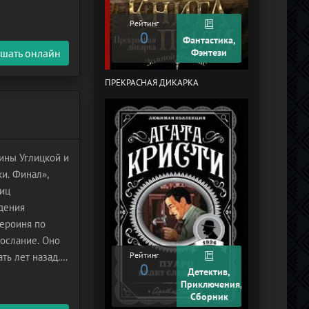
ем в соседнем
Рейтинг
0
Рейтинг
0
Фантастика,
шать онлайн
Фэнтези
ПРЕКРАСНАЯ ДИКАРКА
КУРЬЕР-619 (
ЧЕЛЯБИНСК)
ины Углицкой и
и. Финал»,
ниц
дения
героиня по
послание. Оно
Рейтинг
ть лет назад.
0
Рейтинг
Детектив,
исло, что и
+2
Приключения,
Сборник